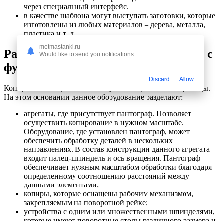
через специальный интерфейс.
в качестве шаблона могут выступать заготовки, которые
изготовлены из любых материалов – дерева, металла,
пластика и т. д.
metmastanki.ru
Разновидности фрезерных установок с
Would like to send you notifications
функцией копирования
Discard
Allow
Копировальные установки могут иметь различные приводы.
На этом основании данное оборудование разделают:
агрегаты, где присутствует пантограф. Позволяет
осуществить копирование в нужном масштабе.
Оборудование, где установлен пантограф, может
обеспечить обработку деталей в нескольких
направлениях. В состав конструкции данного агрегата
входит палец-шпиндель и ось вращения. Пантограф
обеспечивает нужным масштабом обработки благодаря
определенному соотношению расстояний между
данными элементами;
копиры, которые оснащены рабочим механизмом,
закрепляемым на поворотной рейке;
устройства с одним или множественными шпинделями,
которые имеют поворотные столы различного размера и