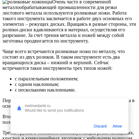
Очень часто в современной
металлообрабатывающей промышленности для резки
листового металла используются роликовые ножи. Работа
такого инструмента заключается в работе двух основных его
элементах – режущих дисках. Вращаясь в разные стороны, эти
ролики-диски вдавливаются в материал, осуществляя его
разрезание. За счет трения металла и ножей между собой
заготовка продвигается по инструменту.
Чаще всего встречаются роликовые ножи по металлу, что
состоят из двух роликов. В таком инструменте есть два
вращающихся диска – нижний и верхний. Сейчас
встречаются такие инструменты трех типов ножей:
с параллельным положением;
с одним наклонным;
с несколькими наклонными.
Первая группа такого инструмента для резки предназначена в
основном для разрезания материала на полосы.
metmastanki.ru
Would like to send you notifications
Вторая группа – предназначена для нарезания металла на
полосы, а также для круглых и кольцевых заготовок.
Discard
Allow
Третья группа в основном используется для резки кольцевых,
круглых и криволинейных заготовок с небольшим радиусом.