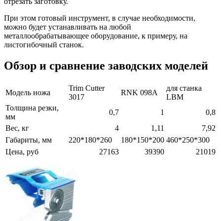
отрезать заготовку.
При этом готовый инструмент, в случае необходимости,
можно будет устанавливать на любой
металлообрабатывающее оборудование, к примеру, на
листогибочный станок.
Обзор и сравнение заводских моделей
Trim Cutter
для станка
Модель ножа
RNK 098A
3017
LBM
Толщина резки,
0,7
1
0,8
мм
Вес, кг
4
1,11
7,92
Габариты, мм
220*180*260
180*150*200
460*250*300
Цена, руб
27163
39390
21019