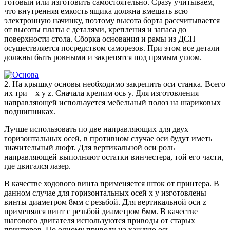
готовый или изготовить самостоятельно. Сразу учитываем,
что внутренняя емкость ящика должна вмещать всю
электронную начинку, поэтому высота борта рассчитывается
от высоты платы с деталями, крепления и запаса до
поверхности стола. Сборка основания и рамы из ДСП
осуществляется посредством саморезов. При этом все детали
должны быть ровными и закрепятся под прямым углом.
2. На крышку основы необходимо закрепить оси станка. Всего
их три – x y z. Сначала крепим ось y. Для изготовления
направляющей используется мебельный полоз на шариковых
подшипниках.
Лучше использовать по две направляющих для двух
горизонтальных осей, в противном случае оси будут иметь
значительный люфт. Для вертикальной оси роль
направляющей выполняют остатки винчестера, той его части,
где двигался лазер.
В качестве ходового винта применяется шток от принтера. В
данном случае для горизонтальных осей х y изготовлены
винты диаметром 8мм с резьбой. Для вертикальной оси z
применялся винт с резьбой диаметром 6мм. В качестве
шагового двигателя используются приводы от старых
принтеров. По одному приводу на каждую ось.