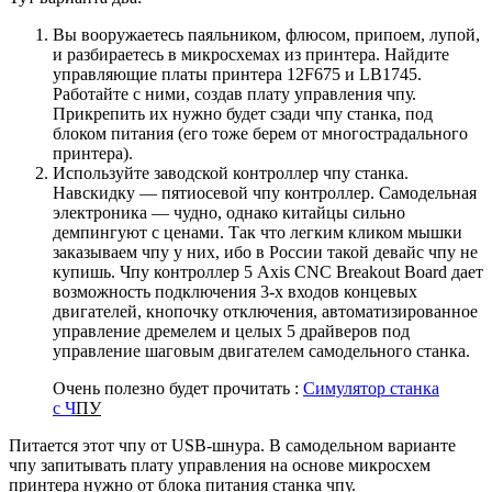
Вы вооружаетесь паяльником, флюсом, припоем, лупой,
и разбираетесь в микросхемах из принтера. Найдите
управляющие платы принтера 12F675 и LВ1745.
Работайте с ними, создав плату управления чпу.
Прикрепить их нужно будет сзади чпу станка, под
блоком питания (его тоже берем от многострадального
принтера).
Используйте заводской контроллер чпу станка.
Навскидку — пятиосевой чпу контроллер. Самодельная
электроника — чудно, однако китайцы сильно
демпингуют с ценами. Так что легким кликом мышки
заказываем чпу у них, ибо в России такой девайс чпу не
купишь. Чпу контроллер 5 Axis СNC Breakout Board дает
возможность подключения 3-х входов концевых
двигателей, кнопочку отключения, автоматизированное
управление дремелем и целых 5 драйверов под
управление шаговым двигателем самодельного станка.
Очень полезно будет прочитать :
Симулятор станка
с Ч
ПУ
Питается этот чпу от USB-шнура. В самодельном варианте
чпу запитывать плату управления на основе микросхем
принтера нужно от блока питания станка чпу.