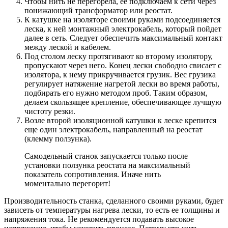
Чтобы нить не перегорела, ее подключаем к сети через
понижающий трансформатор или реостат.
К катушке на изоляторе своими руками подсоединяется
леска, к ней монтажный электрокабель, который пойдет
далее в сеть. Следует обеспечить максимальный контакт
между леской и кабелем.
Под столом леску протягивают ко второму изолятору,
пропускают через него. Конец лески свободно свисает с
изолятора, к нему прикручивается грузик. Вес грузика
регулирует натяжение нагретой лески во время работы,
подбирать его нужно методом проб. Таким образом,
делаем скользящее крепление, обеспечивающее лучшую
чистоту резки.
Возле второй изоляционной катушки к леске крепится
еще один электрокабель, направленный на реостат
(клемму ползунка).
Самодельный станок запускается только после
установки ползунка реостата на максимальный
показатель сопротивления. Иначе нить
моментально перегорит!
Производительность станка, сделанного своими руками, будет
зависеть от температуры нагрева лески, то есть ее толщины и
напряжения тока. Не рекомендуется подавать высокое