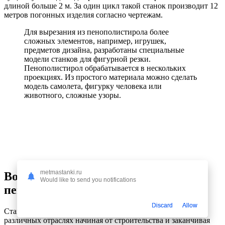
длиной больше 2 м. За один цикл такой станок производит 12
метров погонных изделия согласно чертежам.
Для вырезания из пенополистирола более
сложных элементов, например, игрушек,
предметов дизайна, разработаны специальные
модели станков для фигурной резки.
Пенополистирол обрабатывается в нескольких
проекциях. Из простого материала можно сделать
модель самолета, фигурку человека или
животного, сложные узоры.
metmastanki.ru
Возможности станков для резки
Would like to send you notifications
пенополистирола
Discard
Allow
Станки для фигурной резки можно применять в самых
различных отраслях начиная от строительства и заканчивая