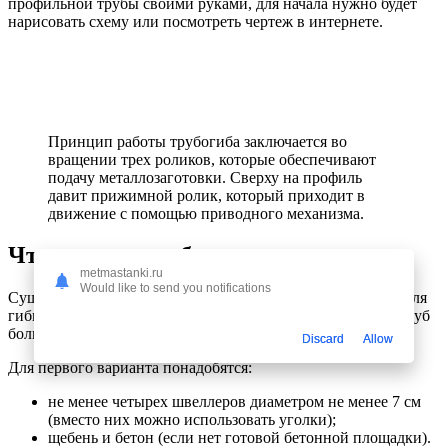
профильной трубы своими руками, для начала нужно будет
нарисовать схему или посмотреть чертеж в интернете.
Принцип работы трубогиба заключается во
вращении трех роликов, которые обеспечивают
подачу металлозаготовки. Сверху на профиль
давит прижимной ролик, который приходит в
движение с помощью приводного механизма.
Что нам понадобится
metmastanki.ru
Would like to send you notifications
Существует два основных варианта изготовления станка для
гибки арматуры: для профиля диаметром до 20 мм и для труб
большего радиуса.
Discard
Allow
Для первого варианта понадобятся:
не менее четырех швеллеров диаметром не менее 7 см
(вместо них можно использовать уголки);
щебень и бетон (если нет готовой бетонной площадки).