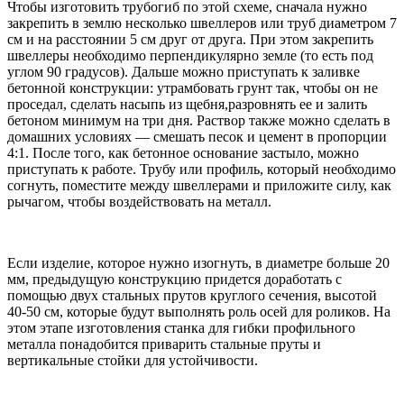
Чтобы изготовить трубогиб по этой схеме, сначала нужно
закрепить в землю несколько швеллеров или труб диаметром 7
см и на расстоянии 5 см друг от друга. При этом закрепить
швеллеры необходимо перпендикулярно земле (то есть под
углом 90 градусов). Дальше можно приступать к заливке
бетонной конструкции: утрамбовать грунт так, чтобы он не
проседал, сделать насыпь из щебня,разровнять ее и залить
бетоном минимум на три дня. Раствор также можно сделать в
домашних условиях — смешать песок и цемент в пропорции
4:1. После того, как бетонное основание застыло, можно
приступать к работе. Трубу или профиль, который необходимо
согнуть, поместите между швеллерами и приложите силу, как
рычагом, чтобы воздействовать на металл.
Если изделие, которое нужно изогнуть, в диаметре больше 20
мм, предыдущую конструкцию придется доработать с
помощью двух стальных прутов круглого сечения, высотой
40-50 см, которые будут выполнять роль осей для роликов. На
этом этапе изготовления станка для гибки профильного
металла понадобится приварить стальные пруты и
вертикальные стойки для устойчивости.