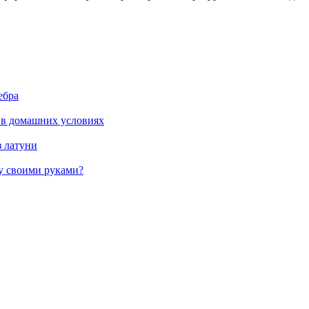
ебра
 в домашних условиях
з латуни
жу своими руками?