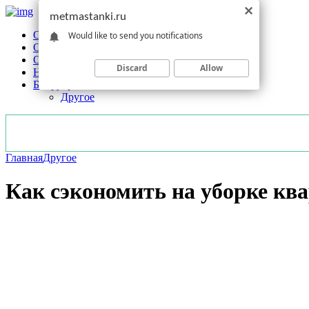
metmastanki.ru
Обзоры станков
Would like to send you notifications
Оборудование
Обработка
Discard
Allow
Новости отрасли
Без рубрики
Другое
Главная
Другое
Как сэкономить на уборке кв