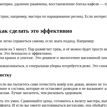
затирки, удаление ржавчины, восстановление блеска кафеля — л
стрии, например, мастера по наращиванию ресниц. Если интерес
как сделать это эффективно
и легко справиться самому, если знать подход. Например:
ом на 5 минут. Пар размягчит грязь, и её можно будет просто в
м. Это безопасно и эффективно.
 на кранах и унитазе. Это дешевле и экологичнее магазинной хи
т накапливаться, и генеральная уборка потребуется реже. Это сн
чистку
ли вы пытаетесь сами почистить ковёр или диван, можно не толь
ие и составы, которые не оставляют разводов и не вызывают ал
асная. Лучше заплатить, чем рисковать здоровьем.
ть это умно. Сравнивайте цены, готовьтесь к визиту мастера, в
мфорта. И если вы умеете распоряжаться ресурсами, она обойдётс