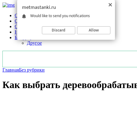
metmastanki.ru
Обзоры станков
Would like to send you notifications
Оборудование
Обработка
Discard
Allow
Новости отрасли
Без рубрики
Другое
Главная
Без рубрики
Как выбрать деревообрабаты