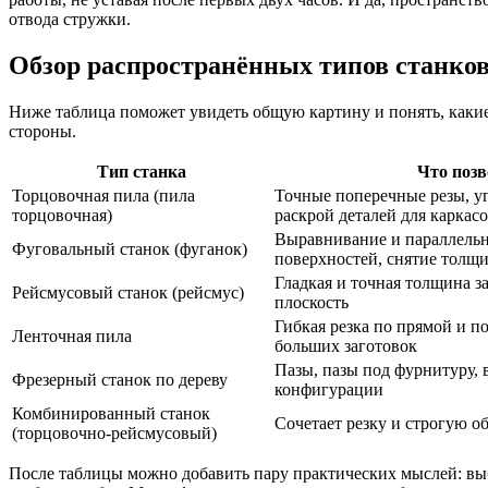
отвода стружки.
Обзор распространённых типов станков
Ниже таблица поможет увидеть общую картину и понять, какие 
стороны.
Тип станка
Что позв
Торцовочная пила (пила
Точные поперечные резы, уг
торцовочная)
раскрой деталей для каркасо
Выравнивание и параллельн
Фуговальный станок (фуганок)
поверхностей, снятие толщ
Гладкая и точная толщина за
Рейсмусовый станок (рейсмус)
плоскость
Гибкая резка по прямой и п
Ленточная пила
больших заготовок
Пазы, пазы под фурнитуру,
Фрезерный станок по дереву
конфигурации
Комбинированный станок
Сочетает резку и строгую о
(торцовочно-рейсмусовый)
После таблицы можно добавить пару практических мыслей: в