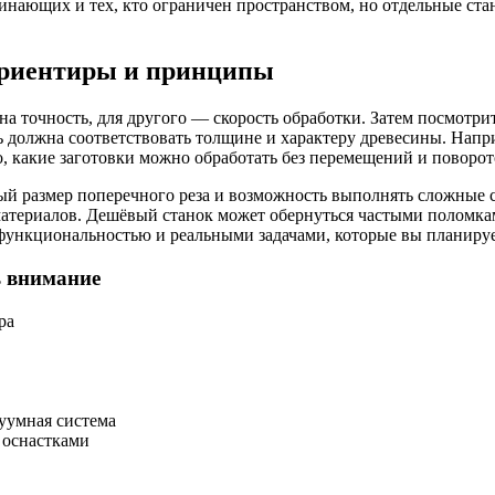
нающих и тех, кто ограничен пространством, но отдельные ста
 ориентиры и принципы
на точность, для другого — скорость обработки. Затем посмотри
 должна соответствовать толщине и характеру древесины. Напри
, какие заготовки можно обработать без перемещений и поворот
й размер поперечного реза и возможность выполнять сложные с
материалов. Дешёвый станок может обернуться частыми поломкам
ункциональностью и реальными задачами, которые вы планирует
ь внимание
ра
куумная система
 оснастками