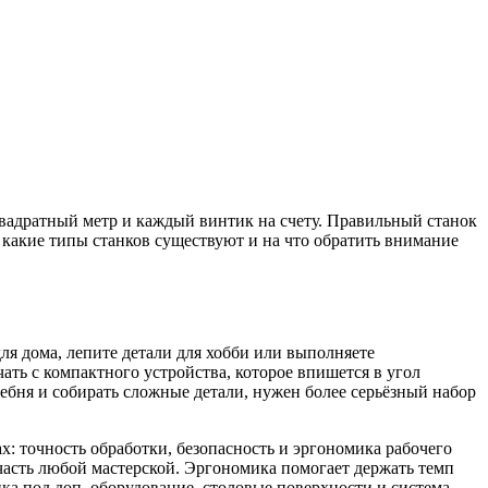
 квадратный метр и каждый винтик на счету. Правильный станок
и, какие типы станков существуют и на что обратить внимание
для дома, лепите детали для хобби или выполняете
ать с компактного устройства, которое впишется в угол
ребня и собирать сложные детали, нужен более серьёзный набор
х: точность обработки, безопасность и эргономика рабочего
я часть любой мастерской. Эргономика помогает держать темп
нка под доп. оборудование, столовые поверхности и система