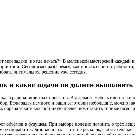
ит мои задачи, но где начать?» В маленькой мастерской каждый
 и приятной. Сегодня мы разберёмся, как понять свои потребност
выбрать оптимальное решение уже сегодня.
ок и какие задачи он должен выполнять
анка, а ради конкретных проектов. Вы делаете мебель или полки 
бор. Если задач немного и ваши заготовки небольшие, можно нач
м, обрабатывать влагостойкую древесину, ставить точные паза-г
ст объёмов в будущем. При выборе полезно помнить о трёх веща
у без доработок. Безопасность — это не роскошь, а обязательна
во имеет значение: чем больше станок, тем больше свободного ры