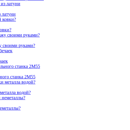
з латуни
ковки?
жу своими руками?
чаек
ьного станка 2М55
 металла водой?
неметаллы?