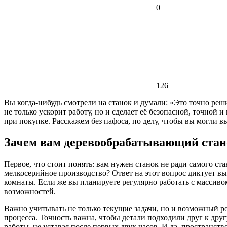
0
126
Вы когда-нибудь смотрели на станок и думали: «Это точно реш
не только ускорит работу, но и сделает её безопасной, точной
при покупке. Расскажем без пафоса, по делу, чтобы вы могли 
Зачем вам деревообрабатывающий стан
Первое, что стоит понять: вам нужен станок не ради самого ст
мелкосерийное производство? Ответ на этот вопрос диктует вы
комнаты. Если же вы планируете регулярно работать с массиво
возможностей.
Важно учитывать не только текущие задачи, но и возможный ро
процесса. Точность важна, чтобы детали подходили друг к друг
работы, не уставая после первых двух часов. И да, пространст