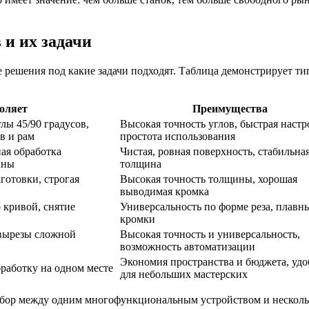
 и их задачи
решения под какие задачи подходят. Таблица демонстрирует тип 
оляет
Преимущества
лы 45/90 градусов,
Высокая точность углов, быстрая настр
в и рам
простота использования
ая обработка
Чистая, ровная поверхность, стабильна
ины
толщина
готовки, строгая
Высокая точность толщины, хорошая
выводимая кромка
о кривой, снятие
Универсальность по форме реза, плавн
кромки
 вырезы сложной
Высокая точность и универсальность,
возможность автоматизации
Экономия пространства и бюджета, удо
бработку на одном месте
для небольших мастерских
ыбор между одним многофункциональным устройством и несколь