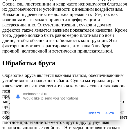
Сосна, ель, лиственница и кедр часто используются благодаря
их долговечности и устойчивости к внешним воздействиям.
Влажность древесины не должна превышать 18%, так как
излишняя влага может привести к деформации и
растрескиванию. Отсутствие трещин, сучков и других
дефектов также является важным показателем качества. Кроме
того, дерево должно быть равномерно плотным по всей
длине, чтобы обеспечить стабильность конструкции. Эти
факторы помогают гарантировать, что ваша баня будет
прочной, долговечной и эстетически привлекательной.
Обработка бруса
Обработка бруса является важным этапом, обеспечивающим
устойчивость и надежность бани. Сушка материала играет
ключевую роль: предпочтительна камерная сушка, так как она
позволяет достичь оптимального уровня влажности,
metmastanki.ru
предотвращая трещины. Антисептическая обработка
Would like to send you notifications
защищает брус от грибка, плесени и насекомых, значительно
продлевая срок службы конструкции. Противопожарная
пропитка важна для повышения огнестойкости. Также стоит
Discard
Allow
обратить внимание на профилирование, которое обеспечивает
плотное прилегание элементов друг к другу, улучшая
теплоизоляционные свойства. Эти меры позволяют создать