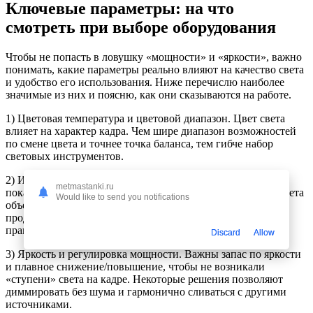
Ключевые параметры: на что
смотреть при выборе оборудования
Чтобы не попасть в ловушку «мощности» и «яркости», важно
понимать, какие параметры реально влияют на качество света
и удобство его использования. Ниже перечислю наиболее
значимые из них и поясню, как они сказываются на работе.
1) Цветовая температура и цветовой диапазон. Цвет света
влияет на характер кадра. Чем шире диапазон возможностей
по смене цвета и точнее точка баланса, тем гибче набор
световых инструментов.
2) Индекс цветопередачи (CRI/TLCI). Эти показатели
metmastanki.ru
показывают, насколько естественно свет воспроизводит цвета
Would like to send you notifications
объектов. В сценариях с модной съёмкой, портретами и
продуктом важен высокий CRI, чтобы оттенки выглядели
правдиво.
Discard
Allow
3) Яркость и регулировка мощности. Важны запас по яркости
и плавное снижение/повышение, чтобы не возникали
«ступени» света на кадре. Некоторые решения позволяют
диммировать без шума и гармонично сливаться с другими
источниками.