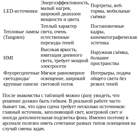
Энергоэффективность,
Портреты, веб-
малый нагрев,
LED-источники
тормы, мобильные
широкий диапазон
съёмки
мощности и цвета
Теплый характер
Постановочные
Тепловые лампы
света, очень
кадры,
(Tungsten)
естественные
кинематографическая
переходы теней
эстетика
Высокая яркость,
Наружная съёмка,
имитация дневного
HMI
большие
света, требует мощной
пространства
электросети
Флуоресцентные
Мягкое равномерное
Интерьеры, подача
светодиоды/
освещение, широкий
общего света без
крупные панели
световой поток
резких теней
После знакомства с таблицей можно сразу увидеть, что
решение должно быть гибким. В реальной работе часто
бывает так, что одна сцена требует несколько источников:
главный источник, заполняющий свет, контровой свет и
иногда дополнительная подсветка фона. Именно поэтому в
арсенале полезно иметь сочетание разных типов освещения на
случай смены задач.