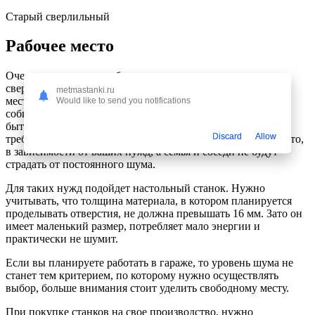
Старый сверлильный
Рабочее место
Очень важно перед выбором настольного вертикально
сверлильного станка или другой модели, определиться с
metmastanki.ru
местом, где будет происходить его использование. Если вы
Would like to send you notifications
собираетесь работать в домашних условиях, то, он должен
быть легким, занимать мало места и не шуметь. Такие
Discard
Allow
требования позволят переносить вам станок с места на место,
в зависимости от ваших нужд, а семья и соседи не будут
страдать от постоянного шума.
Для таких нужд подойдет настольный станок. Нужно
учитывать, что толщина материала, в котором планируется
проделывать отверстия, не должна превышать 16 мм. Зато он
имеет маленький размер, потребляет мало энергии и
практически не шумит.
Если вы планируете работать в гараже, то уровень шума не
станет тем критерием, по которому нужно осуществлять
выбор, больше внимания стоит уделить свободному месту.
При покупке станков на свое производство, нужно