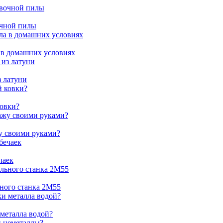
очной пилы
 в домашних условиях
з латуни
ковки?
жу своими руками?
чаек
ьного станка 2М55
 металла водой?