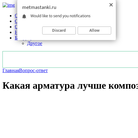
metmastanki.ru
Обзоры станков
Would like to send you notifications
Оборудование
Обработка
Discard
Allow
Новости отрасли
Без рубрики
Другое
Главная
Вопрос-ответ
Какая арматура лучше компо