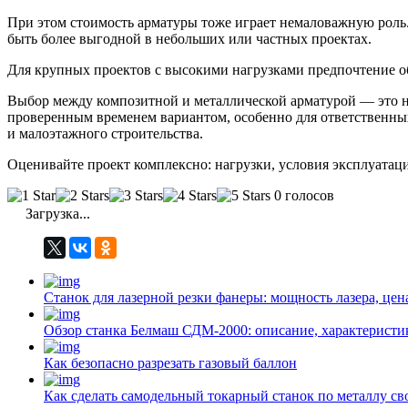
При этом стоимость арматуры тоже играет немаловажную роль.
быть более выгодной в небольших или частных проектах.
Для крупных проектов с высокими нагрузками предпочтение об
Выбор между композитной и металлической арматурой — это не
проверенным временем вариантом, особенно для ответственных
и малоэтажного строительства.
Оценивайте проект комплексно: нагрузки, условия эксплуатац
0 голосов
Загрузка...
Станок для лазерной резки фанеры: мощность лазера, цен
Обзор станка Белмаш СДМ-2000: описание, характеристи
Как безопасно разрезать газовый баллон
Как сделать самодельный токарный станок по металлу с