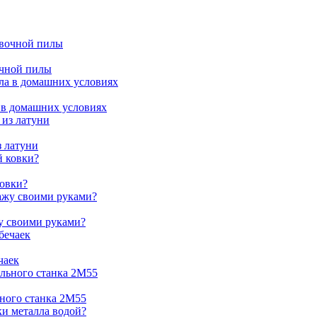
очной пилы
 в домашних условиях
з латуни
ковки?
жу своими руками?
чаек
ьного станка 2М55