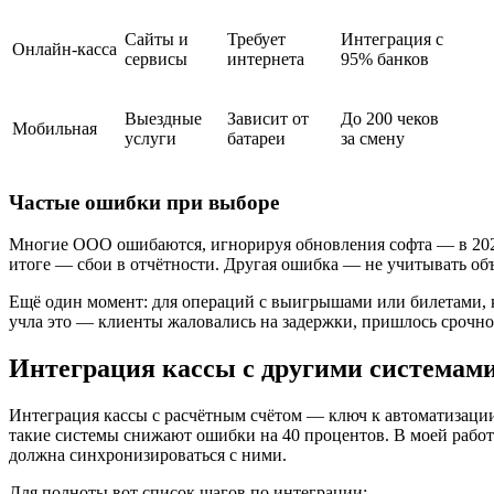
Сайты и
Требует
Интеграция с
Онлайн-касса
сервисы
интернета
95% банков
Выездные
Зависит от
До 200 чеков
Мобильная
услуги
батареи
за смену
Частые ошибки при выборе
Многие ООО ошибаются, игнорируя обновления софта — в 2025
итоге — сбои в отчётности. Другая ошибка — не учитывать объ
Ещё один момент: для операций с выигрышами или билетами, ка
учла это — клиенты жаловались на задержки, пришлось срочно
Интеграция кассы с другими системами
Интеграция кассы с расчётным счётом — ключ к автоматизации.
такие системы снижают ошибки на 40 процентов. В моей работ
должна синхронизироваться с ними.
Для полноты вот список шагов по интеграции: