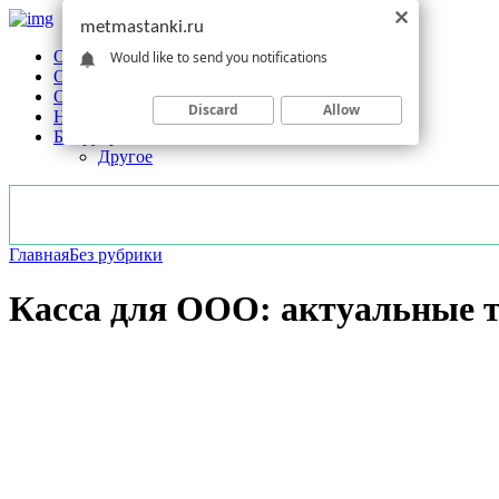
metmastanki.ru
Обзоры станков
Would like to send you notifications
Оборудование
Обработка
Discard
Allow
Новости отрасли
Без рубрики
Другое
Главная
Без рубрики
Касса для ООО: актуальные т