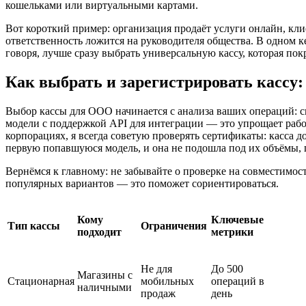
кошельками или виртуальными картами.
Вот короткий пример: организация продаёт услуги онлайн, кли
ответственность ложится на руководителя общества. В одном ке
говоря, лучше сразу выбрать универсальную кассу, которая по
Как выбрать и зарегистрировать кассу
Выбор кассы для ООО начинается с анализа ваших операций: ск
модели с поддержкой API для интеграции — это упрощает рабо
корпорациях, я всегда советую проверять сертификаты: касс
первую попавшуюся модель, и она не подошла под их объёмы, 
Вернёмся к главному: не забывайте о проверке на совместимос
популярных вариантов — это поможет сориентироваться.
Кому
Ключевые
Тип кассы
Ограничения
подходит
метрики
Не для
До 500
Магазины с
Стационарная
мобильных
операций в
наличными
продаж
день