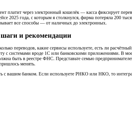
ент платит через электронный кошелёк — касса фиксирует перев
йсе 2025 года, с которым я столкнулся, фирма потеряла 200 тыс
крывает все способы — от наличных до электронных.
: шаги и рекомендации
олько переводов, какие сервисы используете, есть ли расчётный
ту с системами вроде 1С или банковскими приложениями. В мое
а должна быть в реестре ФНС. Представьте семью предпринимат
пришлось менять.
ть с вашим банком. Если используете РНКО или НКО, то интегра