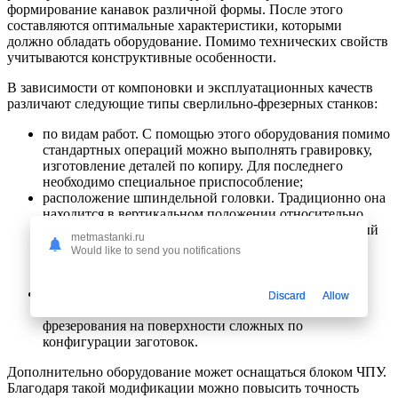
формирование канавок различной формы. После этого
составляются оптимальные характеристики, которыми
должно обладать оборудование. Помимо технических свойств
учитываются конструктивные особенности.
В зависимости от компоновки и эксплуатационных качеств
различают следующие типы сверлильно-фрезерных станков:
по видам работ. С помощью этого оборудования помимо
стандартных операций можно выполнять гравировку,
изготовление деталей по копиру. Для последнего
необходимо специальное приспособление;
расположение шпиндельной головки. Традиционно она
находится в вертикальном положении относительно
рабочего стола. Но есть модели, у которых монтажный
metmastanki.ru
патрон располагается горизонтально. Их основная
Would like to send you notifications
функция – фрезерование, сверление является
вспомогательной;
возможность поворота шпиндельной головки. Эта
Discard
Allow
функция позволит выполнять операции сверления и
фрезерования на поверхности сложных по
конфигурации заготовок.
Дополнительно оборудование может оснащаться блоком ЧПУ.
Благодаря такой модификации можно повысить точность