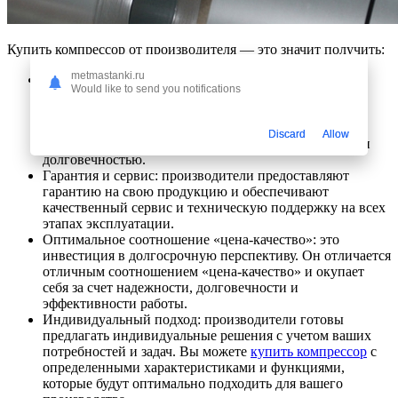
Купить компрессор от производителя — это значит получить:
metmastanki.ru
Качество и надежность: производители вкладывают
Would like to send you notifications
значительные средства в разработку и производство
своей продукции, используя лучшие материалы и
технологии. Компрессор от
https://premium-vozduh.ru/
Discard
Allow
отличается высоким качеством сборки, прочностью и
долговечностью.
Гарантия и сервис: производители предоставляют
гарантию на свою продукцию и обеспечивают
качественный сервис и техническую поддержку на всех
этапах эксплуатации.
Оптимальное соотношение «цена-качество»: это
инвестиция в долгосрочную перспективу. Он отличается
отличным соотношением «цена-качество» и окупает
себя за счет надежности, долговечности и
эффективности работы.
Индивидуальный подход: производители готовы
предлагать индивидуальные решения с учетом ваших
потребностей и задач. Вы можете
купить компрессор
с
определенными характеристиками и функциями,
которые будут оптимально подходить для вашего