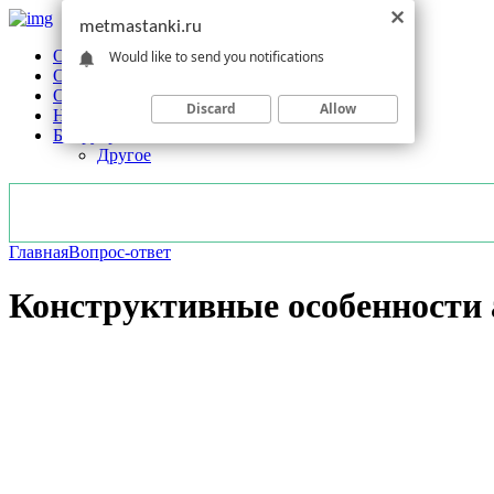
metmastanki.ru
Обзоры станков
Would like to send you notifications
Оборудование
Обработка
Discard
Allow
Новости отрасли
Без рубрики
Другое
Главная
Вопрос-ответ
Конструктивные особенности 