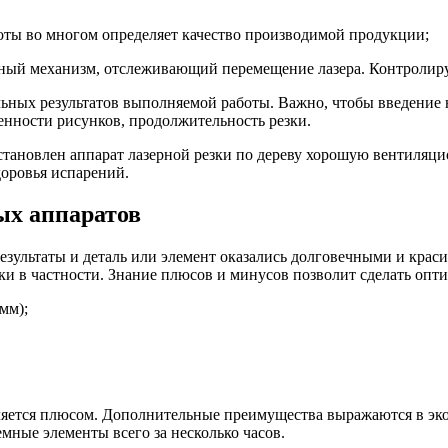
оты во многом определяет качество производимой продукции;
ьный механизм, отслеживающий перемещение лазера. Контролиру
льных результатов выполняемой работы. Важно, чтобы введени
енности рисунков, продолжительность резки.
тановлен аппарат лазерной резки по дереву хорошую вентиляцио
доровья испарений.
ых аппаратов
зультаты и деталь или элемент оказались долговечными и краси
зки в частности. Знание плюсов и минусов позволит сделать о
мм);
является плюсом. Дополнительные преимущества выражаются в 
ные элементы всего за несколько часов.