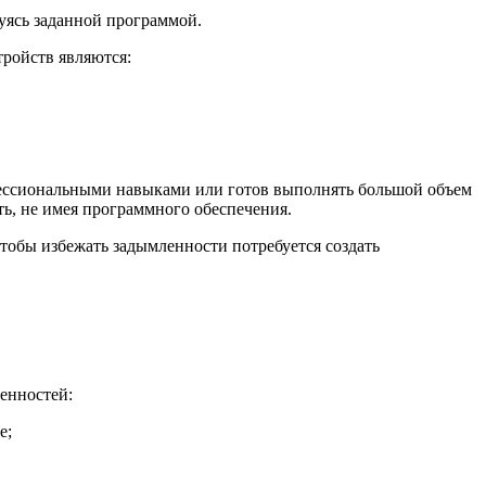
вуясь заданной программой.
тройств являются:
офессиональными навыками или готов выполнять большой объем
ть, не имея программного обеспечения.
чтобы избежать задымленности потребуется создать
бенностей:
е;