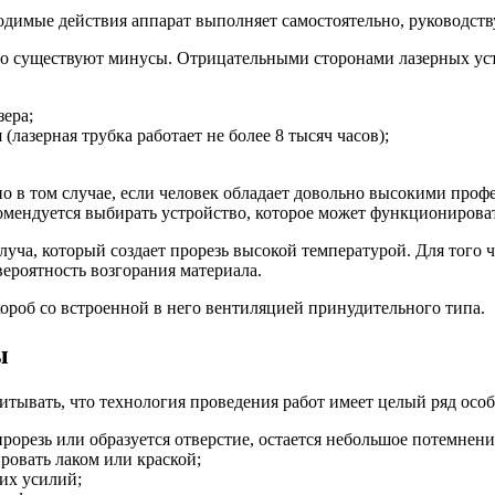
бходимые действия аппарат выполняет самостоятельно, руководст
что существуют минусы. Отрицательными сторонами лазерных ус
зера;
лазерная трубка работает не более 8 тысяч часов);
но в том случае, если человек обладает довольно высокими пр
комендуется выбирать устройство, которое может функционирова
уча, который создает прорезь высокой температурой. Для того 
вероятность возгорания материала.
роб со встроенной в него вентиляцией принудительного типа.
ы
итывать, что технология проведения работ имеет целый ряд осо
 прорезь или образуется отверстие, остается небольшое потемнени
ровать лаком или краской;
их усилий;