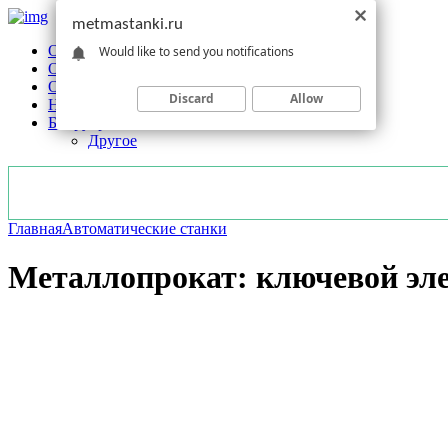
metmastanki.ru
Обзоры станков
Would like to send you notifications
Оборудование
Обработка
Discard
Allow
Новости отрасли
Без рубрики
Другое
Главная
Автоматические станки
Металлопрокат: ключевой эл