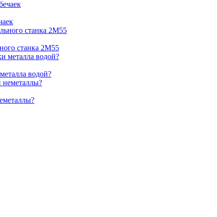
чаек
ьного станка 2М55
 металла водой?
неметаллы?