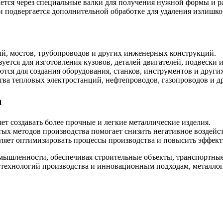
ется через специальные валки для получения нужной формы и р
 подвергается дополнительной обработке для удаления излишко
ний, мостов, трубопроводов и других инженерных конструкций.
тся для изготовления кузовов, деталей двигателей, подвески и
ся для создания оборудования, станков, инструментов и други
тва тепловых электростанций, нефтепроводов, газопроводов и д
а
т создавать более прочные и легкие металлические изделия.
тых методов производства помогает снизить негативное воздейс
яет оптимизировать процессы производства и повысить эффекти
мышленности, обеспечивая строительные объекты, транспортные 
технологий производства и инновационным подходам, металлоп