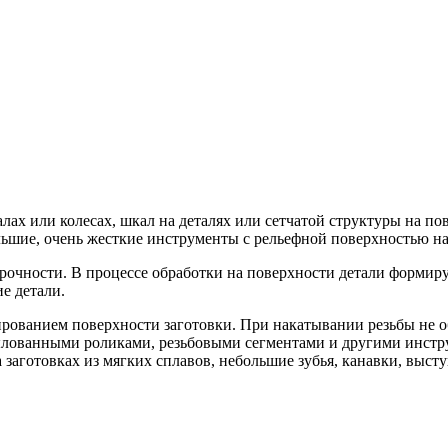
ах или колесах, шкал на деталях или сетчатой структуры на пов
льшие, очень жесткие инструменты с рельефной поверхностью на
рочности. В процессе обработки на поверхности детали формиру
е детали.
рованием поверхности заготовки. При накатывании резьбы не об
лованными роликами, резьбовыми сегментами и другими инстру
заготовках из мягких сплавов, небольшие зубья, канавки, выст