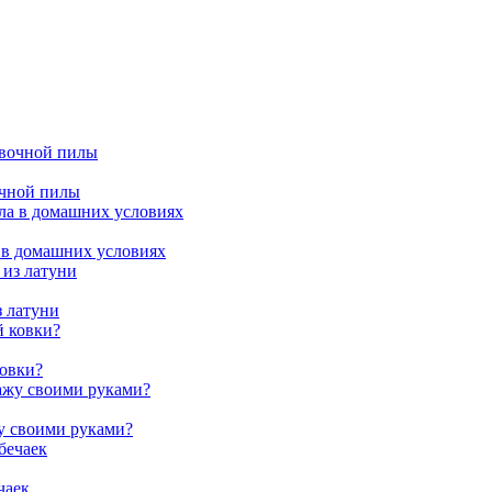
очной пилы
 в домашних условиях
з латуни
ковки?
жу своими руками?
чаек