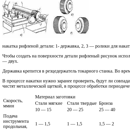
накатка рифленой детали: 1- державка, 2, 3 — ролики для нака
Чтобы создать на поверхности детали рифленый рисунок испол
— двух.
Державка крепится в резцедержатель токарного станка. Во вре
В процессе накатки нужно заранее проверить, будут ли совпа
чистят металлической щеткой, в процессе обработки периодич
Материал заготовки
Скорость,
Стали мягкие
Стали твердые
Бронза
ммин
10 — 15
20 — 25
25 — 40
Подача
инструмента
1 — 1,5
1 — 1,5
1,5 — 2
продольная,