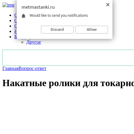
metmastanki.ru
Обзоры станков
Would like to send you notifications
Оборудование
Обработка
Discard
Allow
Новости отрасли
Без рубрики
Другое
Главная
Вопрос-ответ
Накатные ролики для токарно