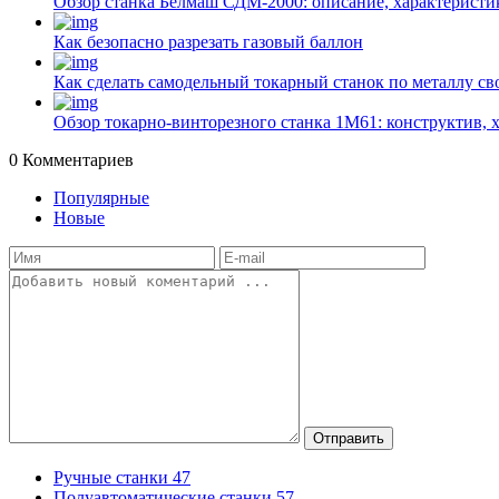
Обзор станка Белмаш СДМ-2000: описание, характеристи
Как безопасно разрезать газовый баллон
Как сделать самодельный токарный станок по металлу с
Обзор токарно-винторезного станка 1М61: конструктив, 
0
Комментариев
Популярные
Новые
Отправить
Ручные станки
47
Полуавтоматические станки
57