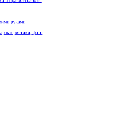
ки и правила работы
воими руками
характеристики, фото