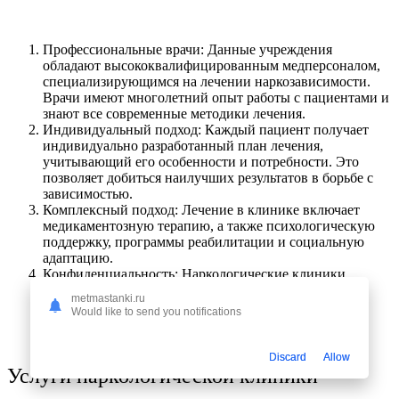
Профессиональные врачи: Данные учреждения
обладают высококвалифицированным медперсоналом,
специализирующимся на лечении наркозависимости.
Врачи имеют многолетний опыт работы с пациентами и
знают все современные методики лечения.
Индивидуальный подход: Каждый пациент получает
индивидуально разработанный план лечения,
учитывающий его особенности и потребности. Это
позволяет добиться наилучших результатов в борьбе с
зависимостью.
Комплексный подход: Лечение в клинике включает
медикаментозную терапию, а также психологическую
поддержку, программы реабилитации и социальную
адаптацию.
Конфиденциальность: Наркологические клиники
обеспечивают полную конфиденциальность лечения.
metmastanki.ru
Пациенты могут быть уверены, что их данные будут
Would like to send you notifications
храниться в строгой тайне, что позволяет им
чувствовать себя под надёжной защитой.
Discard
Allow
Услуги наркологической клиники