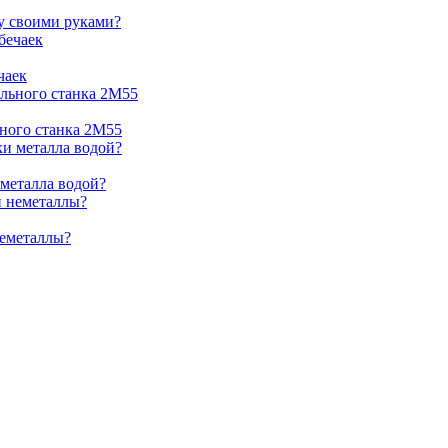
жу своими руками?
чаек
ьного станка 2М55
 металла водой?
неметаллы?