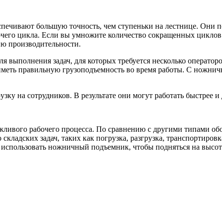
ечивают большую точность, чем ступеньки на лестнице. Они по
очего цикла. Если вы умножите количество сокращенных циклов 
ию производительности.
я выполнения задач, для которых требуется несколько операторо
еть правильную грузоподъемность во время работы. С ножничн
зку на сотрудников. В результате они могут работать быстрее и
режливого рабочего процесса. По сравнению с другими типами 
складских задач, таких как погрузка, разгрузка, транспортиров
 использовать ножничный подъемник, чтобы подняться на высоту