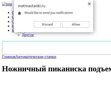
metmastanki.ru
Обзоры станков
Would like to send you notifications
Оборудование
Обработка
Discard
Allow
Новости отрасли
Без рубрики
Другое
Главная
Автоматические станки
Ножничный пиканиска подъе