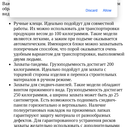
Важно понимать, что конструкция может отличаться. Таким
образом, изделия подразделяются на несколько основных
Discard
Allow
видов:
Ручные клещи. Идеально подойдут для совместной
работы. Их можно использовать для транспортировки
продукции весом до 100 килограммов. Такие модели
являются легкими, а зажим при подъеме оказывается
автоматическим. Имеющиеся блоки можно захватывать
поперечным способом, что порой оказывается очень
удобным вариантом для транспортировки, выполняемой
двумя людьми.
Захваты-тандемы. Грузоподъемность достигает 200
килограммов. Идеально подойдут для захвата с
торцевой стороны изделия и переноса строительных
материалов в ручном режиме.
Захваты для сэндвич-панелей. Такие модели обладают
винтом прижимного вида. Грузоподъемность достигает
250 килограммов, а ширина захвата может быть до 25
сантиметров. Есть возможность поднимать сэндвич-
панели горизонтально и вертикально. Наличие
полиуретановых накладок на прижимных лапках
гарантируют защиту материала от разнообразных
дефектов. Для гарантированного устранения рисков
захваты желательно использовать с дополнительными