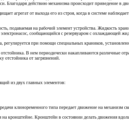
си. Благодаря действию механизма происходит приведение в дв
щает агрегат от выхода его из строя, когда в системе наблюдае
ть, подаваемая на рабочий элемент устройства. Жидкость храни
ен электронасос, сообщающийся с резервуаром с охлаждающей жи
ка, регулируется при помощи специальных краников, установлен
е отстойника. В нем периодически накапливаются различные от
ку отстойника от загрязнений.
ящий из двух главных элементов:
редачи клиноременного типа передает движение на механизм ск
ся на кронштейне. Кронштейн в состоянии делать движения вдол