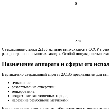
0
274
Сверлильные станки 2а135 активно выпускались в СССР в сере
распространено на многих заводах. Особой популярностью ста
Назначение аппарата и сферы его испо
Вертикально-сверлильный агрегат 2А135 предназначен для вы
зенкование;
развертывание отверстий;
зенкерование;
подрезание заготовочных торцов;
нарезание резьбовыми метчиками.
Выполнение широкого спектра работ позволяет относить агрега