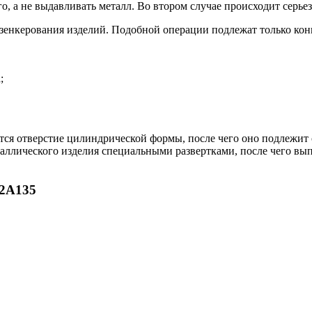
о, а не выдавливать металл. Во втором случае происходит серье
 зенкерования изделий. Подобной операции подлежат только кон
;
тся отверстие цилиндрической формы, после чего оно подлежит
еталлического изделия специальными развертками, после чего вы
 2А135