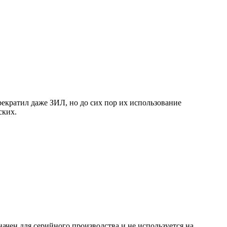
екратил даже ЗИЛ, но до сих пор их использование
ских.
ачен для серийного производства и не используется на