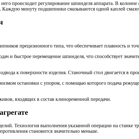
 него происходит регулирование шпинделя аппарата. В колонне 
 Каждую минуту подшипники смазываются одной каплей смазоч
ч
пников прецизионного типа, что обеспечивает плавность и точ
подач и быстрое перемещение шпинделя, что способствует знач
одвода к поверхности изделия. Станочный стол двигается в про
низмом остановки с упором, с помощью которого подача режущ
кивов, входящих в состав клиноременной передачи.
агрегате
елий. Технология выполнения указанной операции на станке тр
опротивления становится значительно меньше.