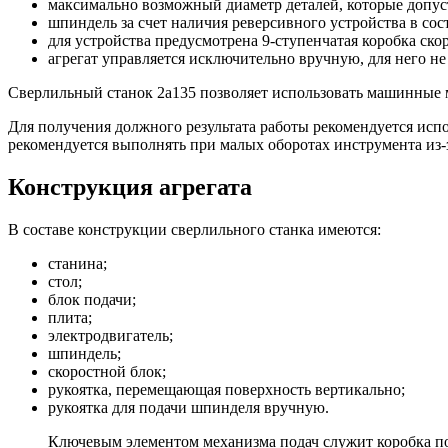
максимально возможный диаметр деталей, которые допусти
шпиндель за счет наличия реверсивного устройства в со
для устройства предусмотрена 9-ступенчатая коробка ско
агрегат управляется исключительно вручную, для него н
Сверлильный станок 2а135 позволяет использовать машинные ме
Для получения должного результата работы рекомендуется исп
рекомендуется выполнять при малых оборотах инструмента из-
Конструкция агрегата
В составе конструкции сверлильного станка имеются:
станина;
стол;
блок подачи;
плита;
электродвигатель;
шпиндель;
скоростной блок;
рукоятка, перемещающая поверхность вертикально;
рукоятка для подачи шпинделя вручную.
Ключевым элементом механизма подач служит коробка под