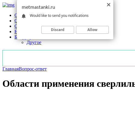
metmastanki.ru
Обзоры станков
Would like to send you notifications
Оборудование
Обработка
Discard
Allow
Новости отрасли
Без рубрики
Другое
Главная
Вопрос-ответ
Области применения сверлиль