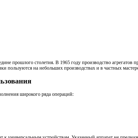
дине прошлого столетия. В 1965 году производство агрегатов пр
нки пользуются на небольших производствах и в частных мастер
льзования
полнения широкого ряда операций:
т к универсальным устройствам. Указанный аппарат не предназн