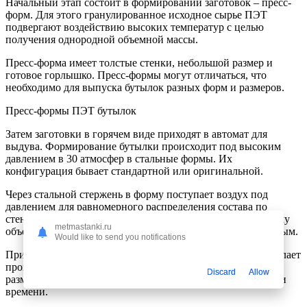
Начальный этап состоит в формировании заготовок – пресс-
форм. Для этого гранулированное исходное сырье ПЭТ
подвергают воздействию высоких температур с целью
получения однородной объемной массы.
Пресс-форма имеет толстые стенки, небольшой размер и
готовое горлышко. Пресс-формы могут отличаться, что
необходимо для выпуска бутылок разных форм и размеров.
Пресс-формы ПЭТ бутылок
Затем заготовки в горячем виде приходят в автомат для
выдува. Формирование бутылки происходит под высоким
давлением в 30 атмосфер в стальные формы. Их
конфигурация бывает стандартной или оригинальной.
Через стальной стержень в форму поступает воздух под
давлением для равномерного распределения состава по
стенкам. Важно обеспечить равномерное давление по всему
metmastanki.ru
объему, что происходит, если сделать процесс очень быстрым.
Would like to send you notifications
Применение высокого давления для производства тары делает
процесс высокопроизводительным. Бутылка требуемого
Discard
Allow
размера и формы производится с минимальными затратами
времени.