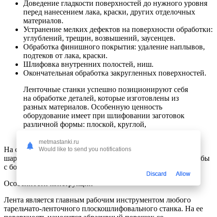
Доведение гладкости поверхностей до нужного уровня
перед нанесением лака, краски, других отделочных
материалов.
Устранение мелких дефектов на поверхности обработки:
углублений, трещин, возвышений, заусенцев.
Обработка финишного покрытия: удаление наплывов,
подтеков от лака, краски.
Шлифовка внутренних полостей, ниш.
Окончательная обработка закругленных поверхностей.
Ленточные станки успешно позиционируют себя
на обработке деталей, которые изготовлены из
разных материалов. Особенную ценность
оборудование имеет при шлифовании заготовок
различной формы: плоской, круглой,
четырехугольной.
metmastanki.ru
На станках без видимых усилий обрабатываются круглые,
Would like to send you notifications
шарообразные, трубные детали. Легко обрабатываются трубы
с большим диаметром поперечного сечения.
Discard
Allow
Особенности конструкции
Лента является главным рабочим инструментом любого
тарельчато-ленточного плоскошлифовального станка. На ее