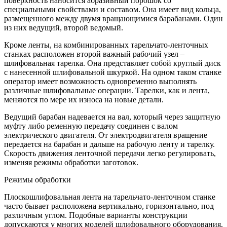
поверхность наносится абразивный порошок со
специальными свойствами и составом. Она имеет вид кольца,
размещенного между двумя вращающимися барабанами. Один
из них ведущий, второй ведомый.
Кроме ленты, на комбинированных тарельчато-ленточных
станках расположен второй важный рабочий узел –
шлифовальная тарелка. Она представляет собой круглый диск
с нанесенной шлифовальной шкуркой. На одном таком станке
оператор имеет возможность одновременно выполнять
различные шлифовальные операции. Тарелки, как и лента,
меняются по мере их износа на новые детали.
Ведущий барабан надевается на вал, который через защитную
муфту либо ременную передачу соединен с валом
электрического двигателя. От электродвигателя вращение
передается на барабан и дальше на рабочую ленту и тарелку.
Скорость движения ленточной передачи легко регулировать,
изменяя режимы обработки заготовок.
Режимы обработки
Плоскошлифовальная лента на тарельчато-ленточном станке
часто бывает расположена вертикально, горизонтально, под
различным углом. Подобные варианты конструкции
допускаются у многих моделей шлифовального оборудования.