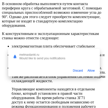
В основном обработка выполняется путем контакта
периферии круга с обрабатываемой заготовкой. С помощью
специальных приспособлений возможно изменение угла до
90°. Однако для этого следует приобрести комплектующие,
которые не входят в стандартную комплектацию
оборудования.
К конструктивным и эксплуатационным характеристикам
станка можно отнести следующее:
электромагнитная плита обеспечивает стабильное
положение заготовки во время ее обработки;
независимые механизмы перемещения рабочего стола и
metmastanki.ru
Would like to send you notifications
шлифовальной головки. В основу кинематической
схемы последней положены направляющие качения;
удобное расположение устройств реагирования подач.
Discard
Allow
Они находятся в нижней части суппорта рабочего стола.
Там же располагается блок управления системой подачи
охлаждающей жидкости.
Управляющие компоненты находятся в отдельном
блоке, который установлен в правой части
оборудования. Во время работы станка 3Г71
доступ к нему остается свободным независимо от
режима функционирования и положения рабочего