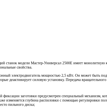
щий станок модели Мастер-Универсал 2500Е имеет монолитную к
ональные свойства.
онный электродвигатель мощностью 2,5 кВт. Он может быть под
торые деактивирует силовую установку. Передача вращательног
вой фиксации заготовки предусмотрен специальный механизм, ко
кже изменяется глубина распиловки с помощью регулировки пол
есто пильного диска;