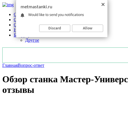
metmastanki.ru
Обзоры станков
Would like to send you notifications
Оборудование
Обработка
Discard
Allow
Новости отрасли
Без рубрики
Другое
Главная
Вопрос-ответ
Обзор станка Мастер-Универса
отзывы