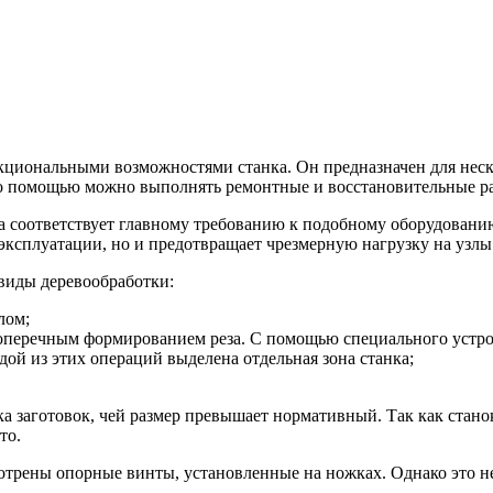
нкциональными возможностями станка. Он предназначен для нес
его помощью можно выполнять ремонтные и восстановительные ра
а соответствует главному требованию к подобному оборудовани
эксплуатации, но и предотвращает чрезмерную нагрузку на узлы 
виды деревообработки:
лом;
перечным формированием реза. С помощью специального устройс
ой из этих операций выделена отдельная зона станка;
а заготовок, чей размер превышает нормативный. Так как станок
то.
отрены опорные винты, установленные на ножках. Однако это не