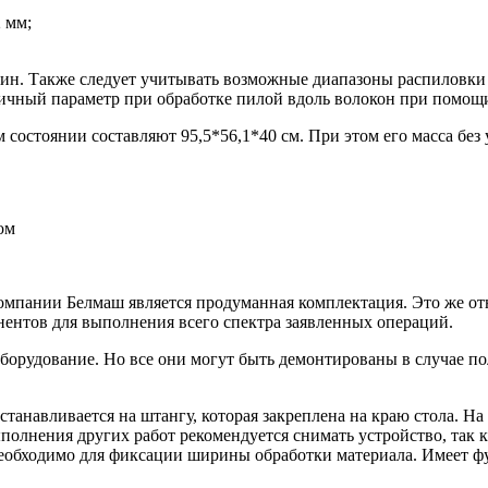
2 мм;
мин. Также следует учитывать возможные диапазоны распиловки 
ичный параметр при обработке пилой вдоль волокон при помощи
состоянии составляют 95,5*56,1*40 см. При этом его масса без
мпании Белмаш является продуманная комплектация. Это же отн
ентов для выполнения всего спектра заявленных операций.
борудование. Но все они могут быть демонтированы в случае п
станавливается на штангу, которая закреплена на краю стола. Н
полнения других работ рекомендуется снимать устройство, так к
 необходимо для фиксации ширины обработки материала. Имеет