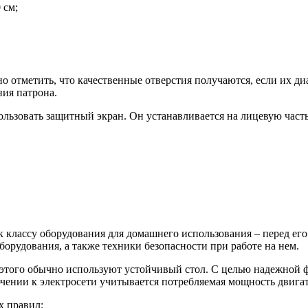
 см;
о отметить, что качественные отверстия получаются, если их д
ния патрона.
пользовать защитный экран. Он устанавливается на лицевую час
 к классу оборудования для домашнего использования – перед е
борудования, а также техники безопасности при работе на нем.
 этого обычно используют устойчивый стол. С целью надежной 
ении к электросети учитывается потребляемая мощность двигат
х правил: