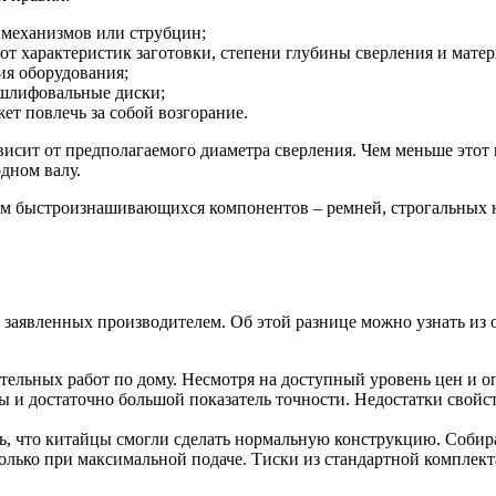
 механизмов или струбцин;
от характеристик заготовки, степени глубины сверления и матер
ия оборудования;
 шлифовальные диски;
ет повлечь за собой возгорание.
сит от предполагаемого диаметра сверления. Чем меньше этот 
дном валу.
ем быстроизнашивающихся компонентов – ремней, строгальных н
заявленных производителем. Об этой разнице можно узнать из о
ельных работ по дому. Несмотря на доступный уровень цен и оп
ы и достаточно большой показатель точности. Недостатки свойс
ь, что китайцы смогли сделать нормальную конструкцию. Собирае
только при максимальной подаче. Тиски из стандартной комплек