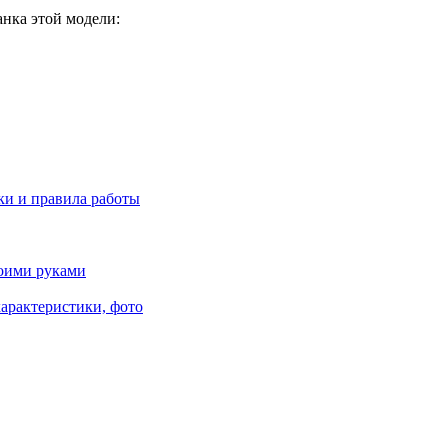
нка этой модели:
ки и правила работы
воими руками
характеристики, фото