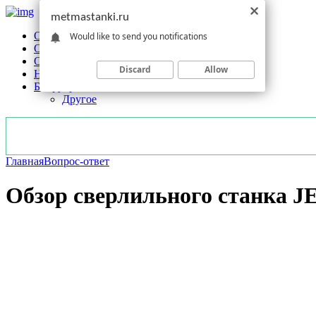
metmastanki.ru
Обзоры станков
Would like to send you notifications
Оборудование
Обработка
Discard
Allow
Новости отрасли
Без рубрики
Другое
Главная
Вопрос-ответ
Обзор сверлильного станка J