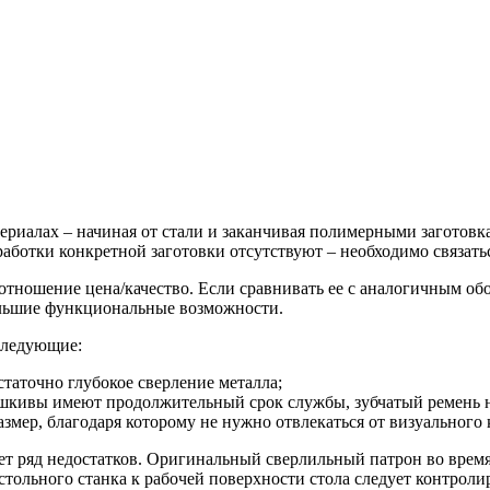
ериалах – начиная от стали и заканчивая полимерными заготовк
аботки конкретной заготовки отсутствуют – необходимо связать
тношение цена/качество. Если сравнивать ее с аналогичным об
большие функциональные возможности.
следующие:
таточно глубокое сверление металла;
кивы имеют продолжительный срок службы, зубчатый ремень не
мер, благодаря которому не нужно отвлекаться от визуального 
ет ряд недостатков. Оригинальный сверлильный патрон во время
тольного станка к рабочей поверхности стола следует контроли