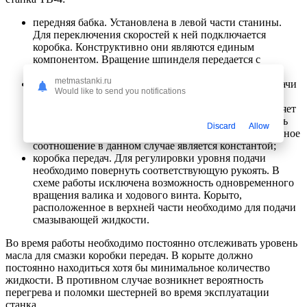
передняя бабка. Установлена в левой части станины.
Для переключения скоростей к ней подключается
коробка. Конструктивно они являются единым
компонентом. Вращение шпинделя передается с
помощью трехкулачкового патрона;
metmastanki.ru
передаточный механизм. Выполняет функции передачи
Would like to send you notifications
вращения от блока шпинделя коробке скоростей.
Передаточное соотношение для этой модели составляет
¼. Спецификой конструкции является невозможность
Discard
Allow
установки других пар шестерней, поэтому передаточное
соотношение в данном случае является константой;
коробка передач. Для регулировки уровня подачи
необходимо повернуть соответствующую рукоять. В
схеме работы исключена возможность одновременного
вращения валика и ходового винта. Корыто,
расположенное в верхней части необходимо для подачи
смазывающей жидкости.
Во время работы необходимо постоянно отслеживать уровень
масла для смазки коробки передач. В корыте должно
постоянно находиться хотя бы минимальное количество
жидкости. В противном случае возникнет вероятность
перегрева и поломки шестерней во время эксплуатации
станка.