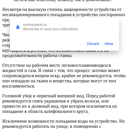
Несмотря на высокую степень защищенности устройства от
несанкционированного попадания в устройство посторонних
предметов и частей тела, необходимо соблюдать ряд
требований безопасности.
metmastanki.ru
Would like to send you notifications
Чистота и порядок на рабочем месте. Отсутствие пыли и
разного рода мелкодисперсного мусора, обеспечит
Discard
Allow
сохранность ресурса используемых подшипников в
крутящихся агрегатах, что положительно скажется на
продолжительности работы станка.
Отсутствие на рабочем месте легковоспламеняющихся
жидкостей и газа. В связи с тем, что процесс заточки может
сопровождаться веером искр, крайне не рекомендуется, чтобы
они попадали на ткани и вещества, которые могут от них
воспламениться.
Головной убор и опрятный внешний вид. Перед работой
рекомендуется снять украшения и убрать волосы, или
привести их в должный вид, при котором исключается их
попадание в область шлифовального круга.
Исключение возможности попадания воды на устройство. Не
рекомендуется работать на улице, в помещениях с