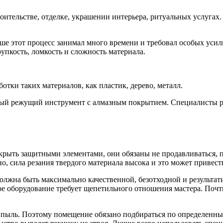
ительстве, отделке, украшении интерьера, ритуальных услугах. 
ньше этот процесс занимал много времени и требовал особых ус
упкость, ломкость и сложность материала.
отки таких материалов, как пластик, дерево, металл.
ный режущий инструмент с алмазным покрытием. Специалисты р
окрыть защитными элементами, они обязаны не продавливаться,
о, сила резания твердого материала высока и это может привес
должна быть максимально качественной, безотходной и результат
 оборудование требует щепетильного отношения мастера. Почти
и пыль. Поэтому помещение обязано подбираться по определенн