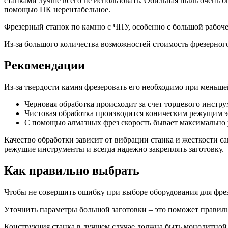
станками лучше всего не использовать. Обильная пыль очень б
помощью ПК нерентабельное.
Фрезерный станок по камню с ЧПУ, особенно с большой рабоч
Из-за большого количества возможностей стоимость фрезерног
Рекомендации
Из-за твердости камня фрезеровать его необходимо при меньше
Черновая обработка происходит за счет торцевого инстр
Чистовая обработка производится коническим режущим 
С помощью алмазных фрез скорость бывает максимально 
Качество обработки зависит от вибрации станка и жесткости 
режущие инструменты и всегда надежно закреплять заготовку.
Как правильно выбрать
Чтобы не совершить ошибку при выборе оборудования для фре
Уточнить параметры большой заготовки – это поможет правильн
Конструкция станка в лучшем случае должна быть монолитной