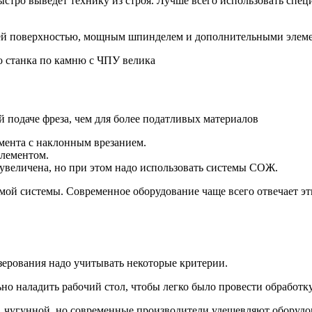
ыстро выведет технику из строя. Лучше всего использовать спе
ей поверхностью, мощным шпинделем и дополнительными элемен
о станка по камню с ЧПУ велика
й подаче фреза, чем для более податливых материалов
умента с наклонным врезанием.
элементом.
увеличена, но при этом надо использовать системы СОЖ.
самой системы. Современное оборудование чаще всего отвечает 
зерования надо учитывать некоторые критерии.
о наладить рабочий стол, чтобы легко было провести обработку
, чугунной, но современные производители удешевляют оборудо