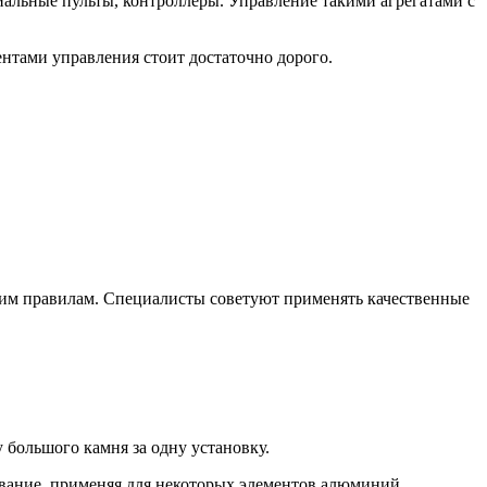
циальные пульты, контроллеры. Управление такими агрегатами с
тами управления стоит достаточно дорого.
этим правилам. Специалисты советуют применять качественные
 большого камня за одну установку.
вание, применяя для некоторых элементов алюминий.