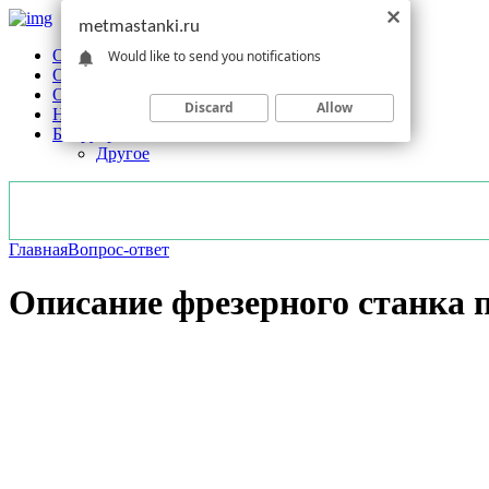
metmastanki.ru
Обзоры станков
Would like to send you notifications
Оборудование
Обработка
Discard
Allow
Новости отрасли
Без рубрики
Другое
Главная
Вопрос-ответ
Описание фрезерного станка 