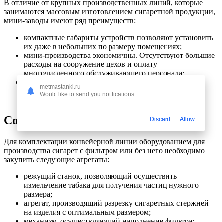
В отличие от крупных производственных линий, которые
занимаются массовым изготовлением сигаретной продукции,
мини-заводы имеют ряд преимуществ:
компактные габариты устройств позволяют установить
их даже в небольших по размеру помещениях;
мини-производства экономичны. Отсутствуют большие
расходы на сооружение цехов и оплату
многочисленного обслуживающего персонала;
высокая мобильность. Возможность переустановки
metmastanki.ru
производственной линии в другом помещении без
Would like to send you notifications
особых усилий.
Состав производственной линии
Discard
Allow
Для комплектации конвейерной линии оборудованием для
производства сигарет с фильтром или без него необходимо
закупить следующие агрегаты:
режущий станок, позволяющий осуществить
измельчение табака для получения частиц нужного
размера;
агрегат, производящий разрезку сигаретных стержней
на изделия с оптимальным размером;
механизм, осуществляющий наполнение фильтра;