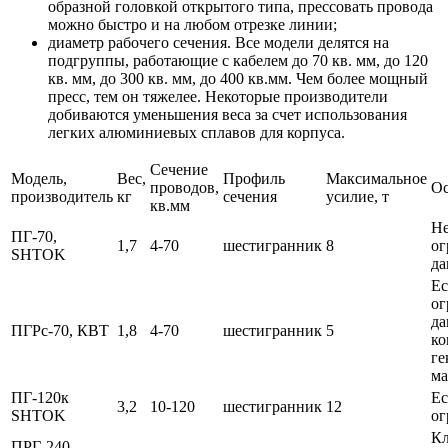
образной головкой открытого типа, прессовать провода
можно быстро и на любом отрезке линии;
диаметр рабочего сечения. Все модели делятся на
подгруппы, работающие с кабелем до 70 кв. мм, до 120
кв. мм, до 300 кв. мм, до 400 кв.мм. Чем более мощный
пресс, тем он тяжелее. Некоторые производители
добиваются уменьшения веса за счет использования
легких алюминиевых сплавов для корпуса.
Сечение
Модель,
Вес,
Профиль
Максимальное
проводов,
Ос
производитель
кг
сечения
усилие, т
кв.мм
Не
ПГ-70,
1,7
4-70
шестигранник
8
ог
SHTOK
да
Ес
ог
да
ПГРс-70, КВТ
1,8
4-70
шестигранник
5
ко
ге
ма
ПГ-120к
Ес
3,2
10-120
шестигранник
12
SHTOK
ог
Кл
ПРГ-240