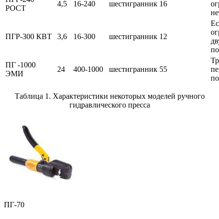
4,5
16-240
шестигранник
16
ог
РОСТ
не
Ес
ог
ПГР-300 КВТ
3,6
16-300
шестигранник
12
дв
п
Тр
ПГ -1000
24
400-1000
шестигранник
55
пе
ЭМИ
по
Таблица 1. Характеристики некоторых моделей ручного
гидравлического пресса
ПГ-70