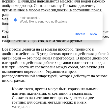
поршни. Цилиндры наполняются маслом или водой (можно
любую жидкость). Согласно закону Паскаля, давление,
примененное в любой точке жидкости (в состоянии покоя)
равно распределяется по всему объему. То есть, к поршню
metmastanki.ru
малого диаметра прилагается сила, которая, передаваясь на
Would like to send you notifications
большой поршень, увеличивается.
Чем заметнее разница площадей поршней, тем сильнее усилие
Discard
Allow
на большом поршне. Этот принцип применяется в работе всех
гидравлических прессов, в том числе и ручных.
Все прессы делятся на автоматы простого, тройного и
двойного действия. В устройствах простого действия рабочий
орган один — это подвижная перегородка. В прессе двойного
или тройного действия рабочих органов соответственно два
или три. Работа их согласована между собой, это важно для
выполнения опрессовки. Управляется пресс
распределительной аппаратурой, которая действует на основе
циклограммы.
Кроме этого, прессы могут быть горизонтальными
или вертикальными, открытыми и закрытыми.
Согласно назначению все прессы делятся на две
группы: для обжима металлических и иных
материалов.