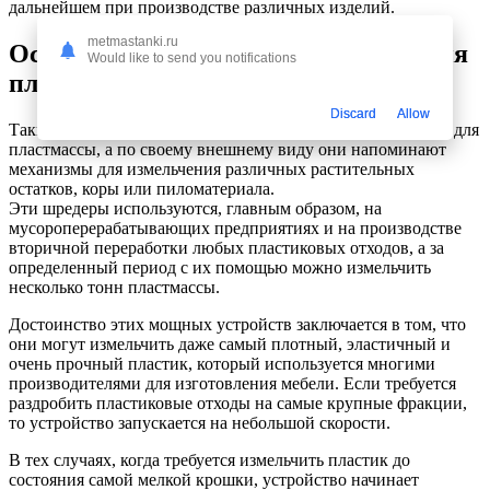
дальнейшем при производстве различных изделий.
metmastanki.ru
Особенности устройств для дробления
Would like to send you notifications
пластика
Discard
Allow
Такие устройства называются дробилками или шредерами для
пластмассы, а по своему внешнему виду они напоминают
механизмы для измельчения различных растительных
остатков, коры или пиломатериала.
Эти шредеры используются, главным образом, на
мусороперерабатывающих предприятиях и на производстве
вторичной переработки любых пластиковых отходов, а за
определенный период с их помощью можно измельчить
несколько тонн пластмассы.
Достоинство этих мощных устройств заключается в том, что
они могут измельчить даже самый плотный, эластичный и
очень прочный пластик, который используется многими
производителями для изготовления мебели. Если требуется
раздробить пластиковые отходы на самые крупные фракции,
то устройство запускается на небольшой скорости.
В тех случаях, когда требуется измельчить пластик до
состояния самой мелкой крошки, устройство начинает