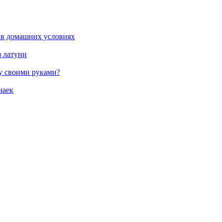
 в домашних условиях
з латуни
жу своими руками?
чаек