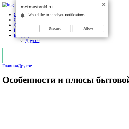
metmastanki.ru
Обзоры станков
Would like to send you notifications
Оборудование
Обработка
Discard
Allow
Новости отрасли
Без рубрики
Другое
Главная
Другое
Особенности и плюсы бытово