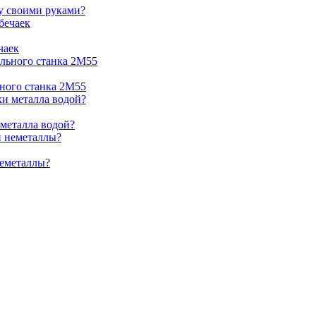
жу своими руками?
чаек
ьного станка 2М55
 металла водой?
неметаллы?