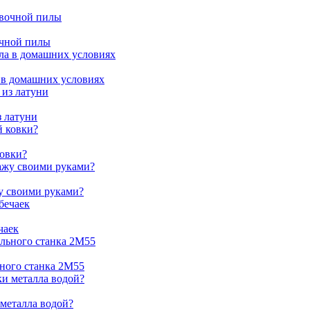
очной пилы
 в домашних условиях
з латуни
ковки?
жу своими руками?
чаек
ьного станка 2М55
 металла водой?