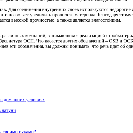
тав. Для соединения внутренних слоев используются недорогие
 что позволяет увеличить прочность материала. Благодаря этом
ется высокой прочностью, а также является влагостойким.
х различных компаний, занимающихся реализацией стройматериал
бревиатура ОСП. Что касается других обозначений – OSB и ОСБ,
идев эти обозначения, вы должны понимать, что речь идет об од
 в домашних условиях
з латуни
жу своими руками?