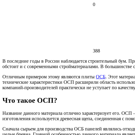
0
388
В последние годы в России наблюдается строительный бум. П
обстоит и с современными стройматериалами. В большинстве сл
Отличным примером этому являются плиты
ОСБ
. Этот матери
технические характеристики ОСП расширили область использо
компаний-производителей практически не уступает по качеств
Что такое ОСП?
Название данного материала отлично характеризует его. ОСП
изготовления используется древесная щепа, соединенная с пом
Сначала сырьем для производства ОСБ панелей являлись отходы
целые бревна. Главной особенностью данного материала являе