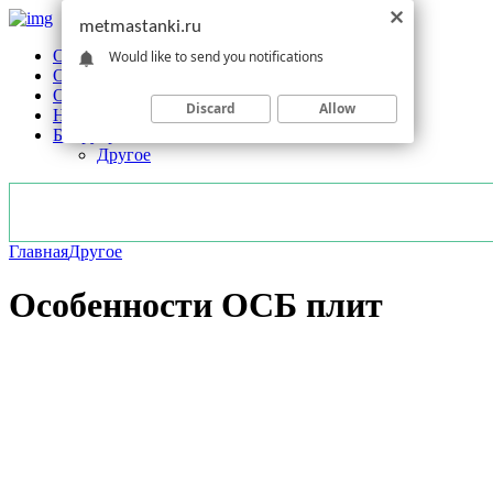
metmastanki.ru
Обзоры станков
Would like to send you notifications
Оборудование
Обработка
Discard
Allow
Новости отрасли
Без рубрики
Другое
Главная
Другое
Особенности ОСБ плит