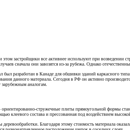
ри этом застройщики все активнее используют при возведении 
учаев сначала они завозятся из-за рубежа. Однако отечественн
ал был разработан в Канаде для обшивки зданий каркасного ти
вания данного материала. Сегодня в РФ он активно производит
у зарубежным аналогам.
 – ориентированно-стружечные плиты прямоугольной формы стан
ощью клеевого состава и прессованная под воздействием высоко
 деревообработки. Благодаря этому стоимость материала оказал
тся разнонаправленное расположение щепок в соседних слоях.