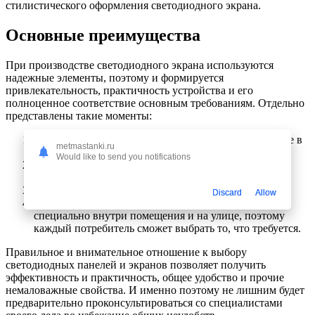
стилистического оформления светодиодного экрана.
Основные преимущества
При производстве светодиодного экрана используются
надежные элементы, поэтому и формируется
привлекательность, практичность устройства и его
полноценное соответствие основным требованиям. Отдельно
представлены такие моменты:
Предоставляется общее привлекательное оформление в
metmastanki.ru
соответствии с техническими нормами.
Would like to send you notifications
Материалы для производства светодиодного экрана
очень привлекательны и стильные.
Обеспечивается простота в использовании.
Discard
Allow
Есть разные категории экранов для применения
специально внутри помещения и на улице, поэтому
каждый потребитель сможет выбрать то, что требуется.
Правильное и внимательное отношение к выбору
светодиодных панелей и экранов позволяет получить
эффективность и практичность, общее удобство и прочие
немаловажные свойства. И именно поэтому не лишним будет
предварительно проконсультироваться со специалистами