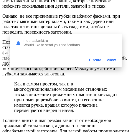
часть пластины наносятся шлицы, которые помогают
избежать соскальзывания детали, зажатой в тисках.
Однако, не все прижимные губки снабжают фасками, при
работе с мягкими материалами, такими как дерево или
пластик пластины должны быть гладкими, чтобы не
повредить поверхность заготовки.
metmastanki.ru
Поэтому многие производители включают в комплект
Would like to send you notifications
станочных тисков несколько съемных прижимных губок, с
фасками, гладкие или зубчатые. Особенность прижимных
пластин в том, что одна деталь всегда остается неподвижной,
Discard
Allow
другая, наоборот, двигается к первой при помощи
механического воздействия на нее. Между двумя этими
губками зажимается заготовка.
Как в самом простом, так и в
многофункциональном механизме станочных
тисков движение прижимных пластин происходит
при помощи резьбового винта, на его конце
имеется ручка, вращая которую пластина
перемещается вперед и назад.
Толщина винта и шаг резьбы зависит от необходимой
прижимной силы тисков, а длина от величины
обрабатываемой заготовки. Для легкой работы производители