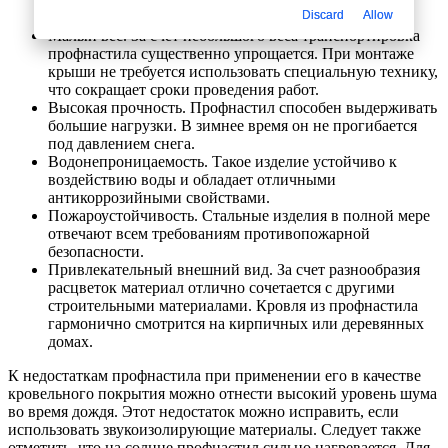
Discard
Allow
возведения ограждений и покрытия крыши.
Малый вес. За счет небольшого веса транспортировка
профнастила существенно упрощается. При монтаже
крыши не требуется использовать специальную технику,
что сокращает сроки проведения работ.
Высокая прочность. Профнастил способен выдерживать
большие нагрузки. В зимнее время он не прогибается
под давлением снега.
Водонепроницаемость. Такое изделие устойчиво к
воздействию воды и обладает отличными
антикоррозийными свойствами.
Пожароустойчивость. Стальные изделия в полной мере
отвечают всем требованиям противопожарной
безопасности.
Привлекательный внешний вид. За счет разнообразия
расцветок материал отлично сочетается с другими
строительными материалами. Кровля из профнастила
гармонично смотрится на кирпичных или деревянных
домах.
К недостаткам профнастила при применении его в качестве
кровельного покрытия можно отнести высокий уровень шума
во время дождя. Этот недостаток можно исправить, если
использовать звукоизолирующие материалы. Следует также
отметить, что на солнце профнастил сильно нагревается. Для