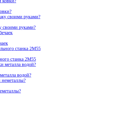
ковки?
жу своими руками?
чаек
ьного станка 2М55
 металла водой?
неметаллы?