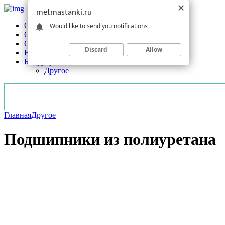
metmastanki.ru
Обзоры станков
Would like to send you notifications
Оборудование
Обработка
Discard
Allow
Новости отрасли
Без рубрики
Другое
Главная
Другое
Подшипники из полиуретана