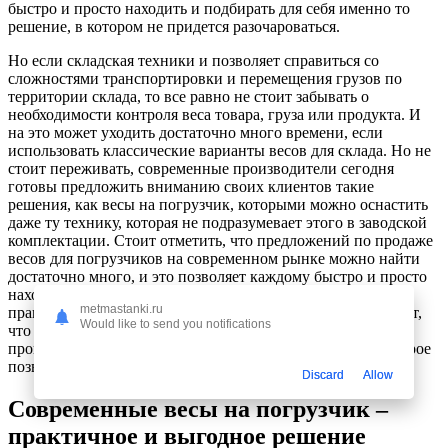
быстро и просто находить и подбирать для себя именно то
решение, в котором не придется разочароваться.
Но если складская техники и позволяет справиться со
сложностями транспортировки и перемещения грузов по
территории склада, то все равно не стоит забывать о
необходимости контроля веса товара, груза или продукта. И
на это может уходить достаточно много времени, если
использовать классические варианты весов для склада. Но не
стоит переживать, современные производители сегодня
готовы предложить вниманию своих клиентов такие
решения, как весы на погрузчик, которыми можно оснастить
даже ту технику, которая не подразумевает этого в заводской
комплектации. Стоит отметить, что предложений по продаже
весов для погрузчиков на современном рынке можно найти
достаточно много, и это позволяет каждому быстро и просто
находить и подбирать для себя наиболее выгодные и
metmastanki.ru
практичные решения. К тому же, стоит отметить и тот факт,
Would like to send you notifications
что сегодня возможность обращения к надежному и
проверенному поставщику – это именно то решение, которое
позволяет не разочароваться в собственном выборе.
Discard
Allow
Современные весы на погрузчик –
практичное и выгодное решение