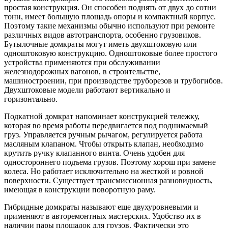
простая конструкция. Он способен поднять от двух до сотни
тонн, имеет большую площадь опоры и компактный корпус.
Поэтому такие механизмы обычно используют при ремонте
различных видов автотранспорта, особенно грузовиков.
Бутылочные домкраты могут иметь двухштоковую или
одноштоковую конструкцию. Одноштоковые более простого
устройства применяются при обслуживании
железнодорожных вагонов, в строительстве,
машиностроении, при производстве труборезов и трубогибов.
Двухштоковые модели работают вертикально и
горизонтально.
Подкатной домкрат напоминает конструкцией тележку,
которая во время работы передвигается под поднимаемый
груз. Управляется ручным рычагом, регулируется работа
масляным клапаном. Чтобы открыть клапан, необходимо
крутить ручку клапанного винта. Очень удобен для
одностороннего подъема грузов. Поэтому хорош при замене
колеса. Но работает исключительно на жесткой и ровной
поверхности. Существует трансмиссионная разновидность,
имеющая в конструкции поворотную раму.
Гибридные домкраты называют еще двухуровневыми и
применяют в авторемонтных мастерских. Удобство их в
наличии пары площадок для грузов. Фактически это