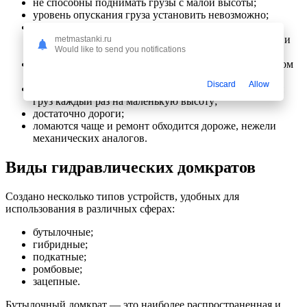
не способны поднимать грузы с малой высоты;
уровень опускания груза установить невозможно;
требует постоянного наблюдения и сервисного
обслуживания: добавления масла, замены прокладок и
metmastanki.ru
Would like to send you notifications
сальников;
перевозить и хранить их можно только в вертикальном
положении, иначе вытечет рабочая жидкость;
Discard
Allow
работают достаточно медленно, циклично, поднимая
груз каждый раз на маленькую высоту;
достаточно дороги;
ломаются чаще и ремонт обходится дороже, нежели
механических аналогов.
Виды гидравлических домкратов
Создано несколько типов устройств, удобных для
использования в различных сферах:
бутылочные;
гибридные;
подкатные;
ромбовые;
зацепные.
Бутылочный домкрат — это наиболее распространенная и