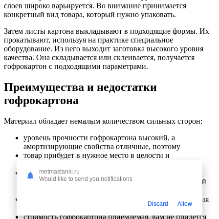
слоев широко варьируется. Во внимание принимается
конкретный вид товара, который нужно упаковать.
Затем листы картона выкладывают в подходящие формы. Их
прокатывают, используя на практике специальное
оборудование. Из него выходит заготовка высокого уровня
качества. Она складывается или склеивается, получается
гофрокартон с подходящими параметрами.
Преимущества и недостатки
гофрокартона
Материал обладает немалым количеством сильных сторон:
уровень прочности гофрокартона высокий, а
амортизирующие свойства отличные, поэтому
товар прибудет в нужное место в целости и
сохранности;
metmastanki.ru
можно получить упаковку любого размера и
Would like to send you notifications
подходящей формы, на материал легко нанести любой
текст или же изображения;
коробки из картона не боятся длительного воздействия
Discard
Allow
влаги, они не деформируются;
стоимость гофрокартона приемлемая, вам не придется