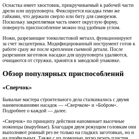
Оснастка имеет хвостовик, прикручиваемый к рабочей части
дрели или шуруповерта. Фиксируется насадка теми же
гайками, что держали сверло или биту для саморезов.
Поскольку закрепляемая часть имеет округлую форму,
повернуть приспособление можно под удобным углом.
Ножи, разрезающие тонколистовой металл, функционируют
за счет эксцентрика. Модифицированный инструмент готов к
работе сразу же после крепления съемной детали. После
разрезания заготовок насадки для шуруповерта удаляются,
очищаются от стружки, хранятся в заводской упаковке.
Обзор популярных приспособлений
«Сверчок»
Бывалые мастера строительного дела сталкивались с двумя
наименованиями насадок — «Сверчком» и «Бобром».
Подробнее о каждой — далее.
«Сверчок» по принципу действия напоминает высечные
ножницы (вырубные). Благодаря двум режущим головкам они
выполняют ровный рез не только на гладких заготовках, но и
на профильных. Также с их помощью легко резать пластик,