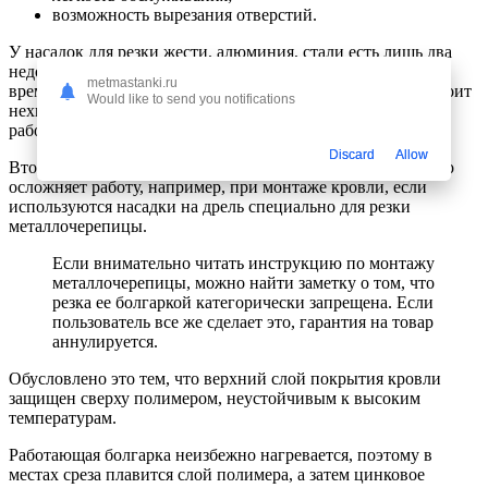
возможность вырезания отверстий.
У насадок для резки жести, алюминия, стали есть лишь два
недостатка. Первый — к ним нужно приноровиться. Со
metmastanki.ru
временем даже новичок строительно-ремонтного дела освоит
Would like to send you notifications
нехитрое приспособление и научиться эффективно с ним
работать.
Discard
Allow
Второй минус — необходимость работы двумя руками. Это
осложняет работу, например, при монтаже кровли, если
используются насадки на дрель специально для резки
металлочерепицы.
Если внимательно читать инструкцию по монтажу
металлочерепицы, можно найти заметку о том, что
резка ее болгаркой категорически запрещена. Если
пользователь все же сделает это, гарантия на товар
аннулируется.
Обусловлено это тем, что верхний слой покрытия кровли
защищен сверху полимером, неустойчивым к высоким
температурам.
Работающая болгарка неизбежно нагревается, поэтому в
местах среза плавится слой полимера, а затем цинковое