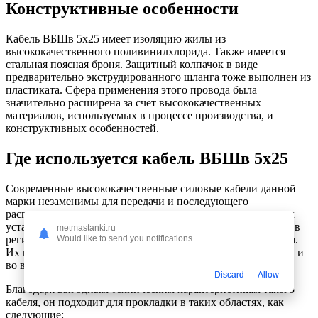
Конструктивные особенности
Кабель ВБШв 5х25 имеет изоляцию жилы из
высококачественного поливинилхлорида. Также имеется
стальная поясная броня. Защитный колпачок в виде
предварительно экструдированного шланга тоже выполнен из
пластиката. Сфера применения этого провода была
значительно расширена за счет высококачественных
материалов, используемых в процессе производства, и
конструктивных особенностей.
Где используется кабель ВБШв 5х25
Современные высококачественные силовые кабели данной
марки незаменимы для передачи и последующего
распределения электроэнергии в различных стационарных
установках. Эти провода незаменимы, при использовании в
metmastanki.ru
регионах с холодным и умеренным тропическим климатом.
Would like to send you notifications
Их можно использовать на суше, на высоте до 4500 метров и
во влажных условиях.
Discard
Allow
Благодаря выгодным техническим характеристикам такого
кабеля, он подходит для прокладки в таких областях, как
следующие: