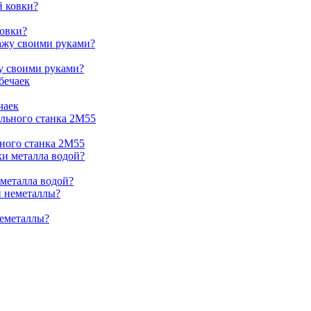
ковки?
жу своими руками?
чаек
ьного станка 2М55
 металла водой?
неметаллы?