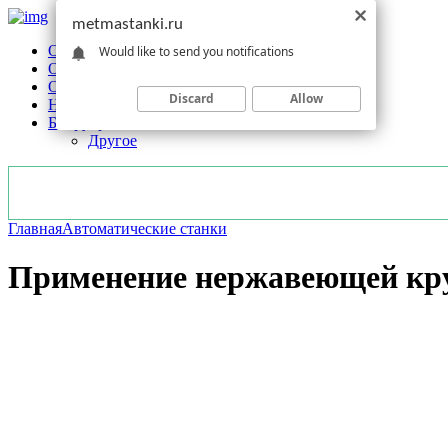
metmastanki.ru
Обзоры станков
Would like to send you notifications
Оборудование
Обработка
Discard
Allow
Новости отрасли
Без рубрики
Другое
Главная
Автоматические станки
Применение нержавеющей кр