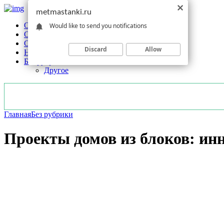
metmastanki.ru
Обзоры станков
Would like to send you notifications
Оборудование
Обработка
Discard
Allow
Новости отрасли
Без рубрики
Другое
Главная
Без рубрики
Проекты домов из блоков: ин