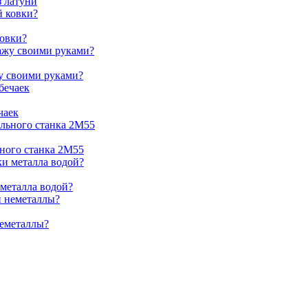
з латуни
ковки?
жу своими руками?
чаек
ьного станка 2М55
 металла водой?
неметаллы?