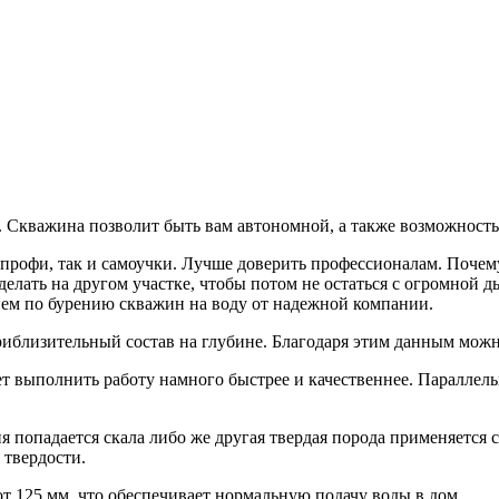
. Скважина позволит быть вам автономной, а также возможность
 профи, так и самоучки. Лучше доверить профессионалам. Почему
делать на другом участке, чтобы потом не остаться с огромной д
ем по бурению скважин на воду от надежной компании.
приблизительный состав на глубине. Благодаря этим данным мож
т выполнить работу намного быстрее и качественнее. Параллел
ия попадается скала либо же другая твердая порода применяетс
 твердости.
 125 мм, что обеспечивает нормальную подачу воды в дом.