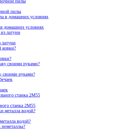
очной пилы
 в домашних условиях
з латуни
ковки?
жу своими руками?
чаек
ьного станка 2М55
 металла водой?