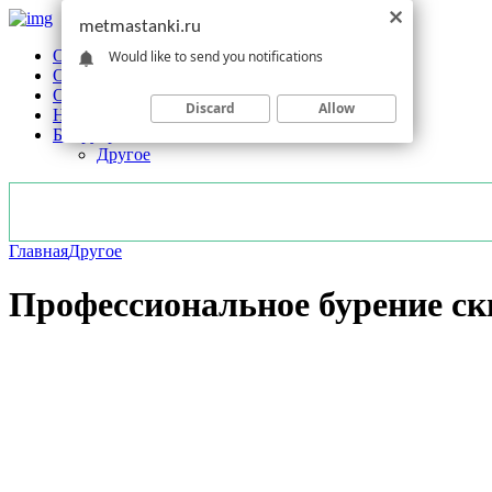
metmastanki.ru
Обзоры станков
Would like to send you notifications
Оборудование
Обработка
Discard
Allow
Новости отрасли
Без рубрики
Другое
Главная
Другое
Профессиональное бурение ск