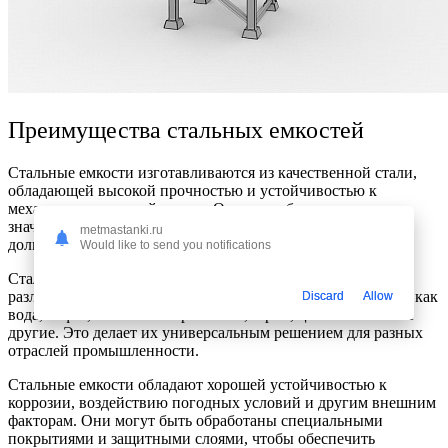
Преимущества стальных емкостей
Стальные емкости изготавливаются из качественной стали,
обладающей высокой прочностью и устойчивостью к
механическим воздействиям. Они способны выдерживать
значительные нагрузки, что делает их надежными и
metmastanki.ru
долговечными в условиях эксплуатации.
Would like to send you notifications
Стальные емкости могут быть использованы для хранения
различных видов жидкостей и сыпучих материалов, таких как
Discard
Allow
вода, нефть, химические реагенты, зерно, цемент и многие
другие. Это делает их универсальным решением для разных
отраслей промышленности.
Стальные емкости обладают хорошей устойчивостью к
коррозии, воздействию погодных условий и другим внешним
факторам. Они могут быть обработаны специальными
покрытиями и защитными слоями, чтобы обеспечить