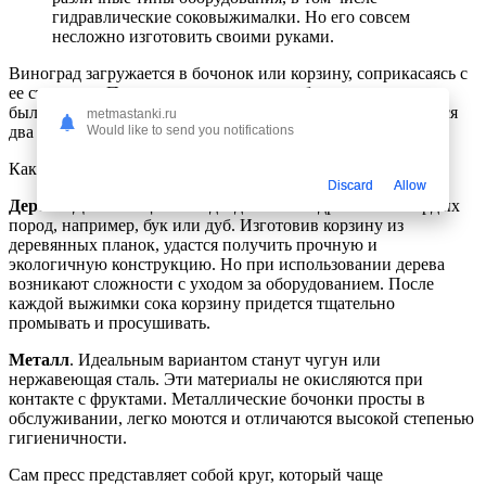
гидравлические соковыжималки. Но его совсем
несложно изготовить своими руками.
Виноград загружается в бочонок или корзину, соприкасаясь с
ее стенками. Поэтому очень важно, чтобы изготовлена она
была из качественного материала. Чаще всего используются
metmastanki.ru
два варианта.
Would like to send you notifications
Как сделать пресс для винограда своими руками
Discard
Allow
Дерево
. Для этих целей подходит только древесина твердых
пород, например, бук или дуб. Изготовив корзину из
деревянных планок, удастся получить прочную и
экологичную конструкцию. Но при использовании дерева
возникают сложности с уходом за оборудованием. После
каждой выжимки сока корзину придется тщательно
промывать и просушивать.
Металл
. Идеальным вариантом станут чугун или
нержавеющая сталь. Эти материалы не окисляются при
контакте с фруктами. Металлические бочонки просты в
обслуживании, легко моются и отличаются высокой степенью
гигиеничности.
Сам пресс представляет собой круг, который чаще