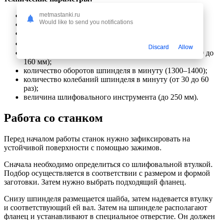
масса (от 10 до 140 кг);
metmastanki.ru
Would like to send you notifications
параметры рабочего стола;
мощность электродвигателя (от 0,8 до 1,3 кВт);
угол наклона рабочей поверхности (до 45⁰);
Discard
Allow
максимальная высота обрабатываемой детали (от 100 до
160 мм);
количество оборотов шпинделя в минуту (1300–1400);
количество колебаний шпинделя в минуту (от 30 до 60
раз);
величина шлифовального инструмента (до 250 мм).
Работа со станком
Перед началом работы станок нужно зафиксировать на
устойчивой поверхности с помощью зажимов.
Сначала необходимо определиться со шлифовальной втулкой.
Подбор осуществляется в соответствии с размером и формой
заготовки. Затем нужно выбрать подходящий фланец.
Снизу шпинделя размещается шайба, затем надевается втулку
и соответствующий ей вал. Затем на шпинделе располагают
фланец и устанавливают в специальное отверстие. Он должен