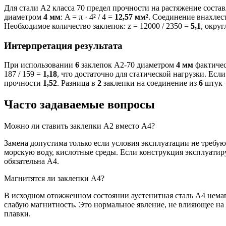
Для стали А2 класса 70 предел прочности на растяжение соста
диаметром
4 мм
: A = π · 4² / 4 =
12,57 мм²
. Соединение внахлестк
Необходимое количество заклепок: z = 12000 / 2350 =
5,1
, окру
Интерпретация результата
При использовании
6
заклепок А2-70 диаметром
4 мм
фактическ
187 / 159 =
1,18
, что достаточно для статической нагрузки. Е
прочности
1,52
. Разница в
2
заклепки на соединение из
6
штук —
Часто задаваемые вопросы
Можно ли ставить заклепки А2 вместо А4?
Замена допустима только если условия эксплуатации не требу
морскую воду, кислотные среды. Если конструкция эксплуатиру
обязательна А4.
Магнитятся ли заклепки А4?
В исходном отожженном состоянии аустенитная сталь А4 немагн
слабую магнитность. Это нормальное явление, не влияющее на
плавки.