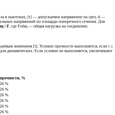
ила в ньютонах, [τ] — допускаемое напряжение на срез, d —
ательных напряжений по площади поперечного сечения. Для
бщ / F
, где Fобщ — общая нагрузка на соединение.
аемым значением [τ]. Условие прочности выполняется, если τ ≤
для динамических. Если условие не выполняется, увеличивают
прочности,
%
26
%
26
%
26
%
26
%
26
%
26
%