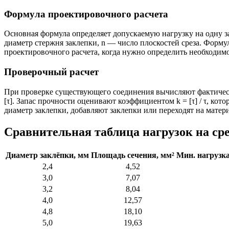
Формула проектировочного расчета
Основная формула определяет допускаемую нагрузку на одну з
диаметр стержня заклепки, n — число плоскостей среза. Форм
проектировочного расчета, когда нужно определить необходим
Проверочный расчет
При проверке существующего соединения вычисляют фактичес
[τ]. Запас прочности оценивают коэффициентом k = [τ] / τ, ко
диаметр заклепки, добавляют заклепки или переходят на матер
Сравнительная таблица нагрузок на сре
Диаметр
заклёпки,
мм
Площадь
сечения,
мм²
Мин.
нагрузк
2,4
4,52
3,0
7,07
3,2
8,04
4,0
12,57
4,8
18,10
5,0
19,63