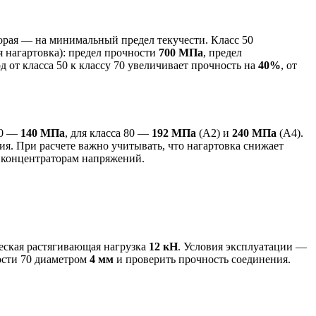
торая — на минимальный предел текучести. Класс 50
я нагартовка): предел прочности
700 МПа
, предел
од от класса 50 к классу 70 увеличивает прочность на
40%
, от
70 —
140 МПа
, для класса 80 —
192 МПа
(А2) и
240 МПа
(А4).
я. При расчете важно учитывать, что нагартовка снижает
 к концентраторам напряжений.
ческая растягивающая нагрузка
12 кН
. Условия эксплуатации —
ности 70 диаметром
4 мм
и проверить прочность соединения.