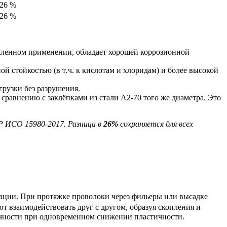
26
%
26
%
ленном
применении,
обладает
хорошей
коррозионной
ной
стойкостью
(в
т.
ч.
к
кислотам
и
хлоридам)
и
более
высокой
грузки
без
разрушения.
сравнению
с
заклёпками
из
стали
А2‑70
того
же
диаметра.
Это
 Р ИСО 15980-2017. Разница в
26%
сохраняется для всех
ации. При протяжке проволоки через фильеры или высадке
т взаимодействовать друг с другом, образуя скопления и
очности при одновременном снижении пластичности.