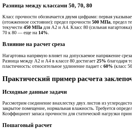
Разница между классами 50, 70, 80
Класс прочности обозначается двумя цифрами: первая указыв
(отожженное состояние): предел прочности
500 МПа
, предел т
текучести
450 МПа
для А2 и А4. Класс 80 (сильная нагартовка
70 к 80 — еще на
14%
.
Влияние на расчет среза
Нагартовка напрямую влияет на допускаемое напряжение среза [
Разница между А2 и А4 в классе 80 достигает
25%
благодаря т
пластичность: относительное удлинение падает с
60%
(класс 5
Практический пример расчета заклепо
Исходные данные задачи
Рассмотрим соединение внахлестку двух листов из углеродис
закрытое помещение, нормальная влажность. Требуется опреде
Коэффициент запаса прочности для статической нагрузки при
Пошаговый расчет