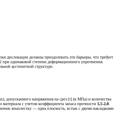
пки дислокации должны преодолевать эти барьеры, что требует
А2 при одинаковой степени деформационного упрочнения.
льной аустенитной структуре.
х), допускаемого напряжения на срез [τ] (в МПа) и количества
ти материала с учетом коэффициента запаса прочности
1,5-2,0
.
инения: внахлестку — одна плоскость, встык с двумя накладками