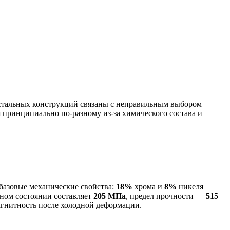
стальных конструкций связаны с неправильным выбором
 принципиально по-разному из-за химического состава и
 базовые механические свойства:
18%
хрома и
8%
никеля
ном состоянии составляет
205 МПа
, предел прочности —
515
агнитность после холодной деформации.