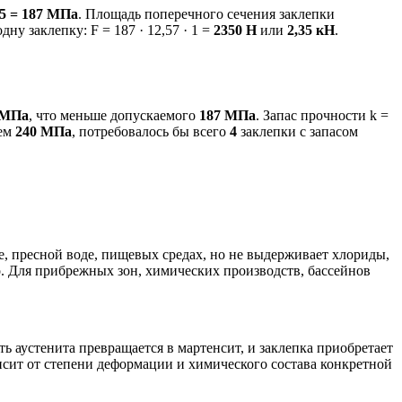
1,5 = 187 МПа
. Площадь поперечного сечения заклепки
ну заклепку: F = 187 · 12,57 · 1 =
2350 Н
или
2,35 кН
.
 МПа
, что меньше допускаемого
187 МПа
. Запас прочности k =
ием
240 МПа
, потребовалось бы всего
4
заклепки с запасом
е, пресной воде, пищевых средах, но не выдерживает хлориды,
о. Для прибрежных зон, химических производств, бассейнов
 аустенита превращается в мартенсит, и заклепка приобретает
исит от степени деформации и химического состава конкретной