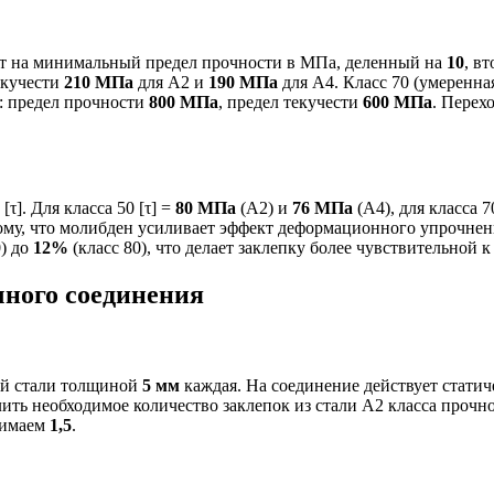
ает на минимальный предел прочности в МПа, деленный на
10
, в
екучести
210 МПа
для А2 и
190 МПа
для А4. Класс 70 (умеренна
): предел прочности
800 МПа
, предел текучести
600 МПа
. Перех
τ]. Для класса 50 [τ] =
80 МПа
(А2) и
76 МПа
(А4), для класса 
ому, что молибден усиливает эффект деформационного упрочнени
0) до
12%
(класс 80), что делает заклепку более чувствительной
чного соединения
той стали толщиной
5 мм
каждая. На соединение действует стати
лить необходимое количество заклепок из стали А2 класса проч
нимаем
1,5
.