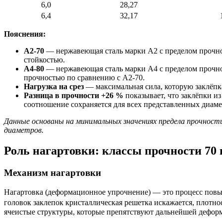
6,0
28,27
6,4
32,17
Пояснения:
А2‑70
— нержавеющая
сталь
марки
А2
с
пределом
прочн
стойкостью.
А4‑80
— нержавеющая
сталь
марки
А4
с
пределом
прочн
прочностью
по
сравнению
с
А2‑70.
Нагрузка
на
срез
— максимальная
сила,
которую
заклёпк
Разница
в
прочности
+26
%
показывает,
что
заклёпки
из
соотношение
сохраняется
для
всех
представленных
диаме
Данные основаны на минимальных значениях предела прочности 
диаметров.
Роль нагартовки: классы прочности 70 
Механизм нагартовки
Нагартовка (деформационное упрочнение) — это процесс повы
головок заклепок кристаллическая решетка искажается, плотно
ячеистые структуры, которые препятствуют дальнейшей дефор