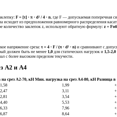
аклепку:
F = [τ] · π · d² / 4 · n
, где F — допускаемая поперечная с
ула исходит из предположения равномерного распределения кас
ое количество заклепок z, используют обратную формулу:
z = Fо
кое напряжение среза:
τ = 4 · F / (π · d² · n)
и сравнивают с допуск
торый должен быть не менее
1,0
для статических нагрузок и
1,5-2,0
иал с более высоким пределом текучести.
з А2 и А4
а
на
срез
А2‑70,
кН
Мин.
нагрузка
на
срез
А4‑80,
кН
Разница
в
1,58
1,99
+
2,47
3,11
+
2,81
3,54
+
4,40
5,53
+
6,33
7,96
+
6,87
8,64
+