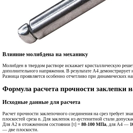
Влияние молибдена на механику
Молибден в твердом растворе искажает кристаллическую решетк
дополнительного напряжения. В результате А4 демонстрирует 
Разница проявляется особенно отчетливо при динамических наг
Формула расчета прочности заклепки н
Исходные данные для расчета
Расчет прочности заклепочного соединения на срез требует зна
плоскостей среза n. Для заклепок из аустенитной стали допу
Для А2 в отожженном состоянии [τ] =
80-100 МПа
, для А4 —
1
— две плоскости.