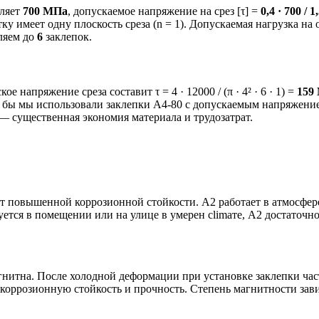
вляет
700 МПа
, допускаемое напряжение на срез [τ] =
0,4 · 700 / 
у имеет одну плоскость среза (n = 1). Допускаемая нагрузка на од
гляем до
6
заклепок.
ое напряжение среза составит τ = 4 · 12000 / (π · 4² · 6 · 1) =
159
сли бы мы использовали заклепки А4-80 с допускаемым напряжен
 существенная экономия материала и трудозатрат.
ют повышенной коррозионной стойкости. А2 работает в атмосфер
ется в помещении или на улице в умерен climате, А2 достаточн
итна. После холодной деформации при установке заклепки часть
 коррозионную стойкость и прочность. Степень магнитности зав