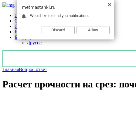
metmastanki.ru
Обзоры станков
Would like to send you notifications
Оборудование
Обработка
Discard
Allow
Новости отрасли
Без рубрики
Другое
Главная
Вопрос-ответ
Расчет прочности на срез: поч