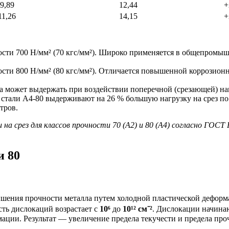
9,89
12,44
+
11,26
14,15
+
ости
700
Н/мм²
(70
кгс/мм²).
Широко
применяется
в
общепромыш
ости
800
Н/мм²
(80
кгс/мм²).
Отличается
повышенной
коррозион
а
может
выдержать
при
воздействии
поперечной
(срезающей)
на
стали
А4‑80
выдерживают
на
26
% большую
нагрузку
на
срез
по
тров.
на срез для классов прочности 70 (А2) и 80 (А4) согласно ГОСТ
и 80
шения прочности металла путем холодной пластической деформ
сть дислокаций возрастает с
10⁶
до
10¹² см⁻²
. Дислокации начинаю
мации. Результат — увеличение предела текучести и предела пр