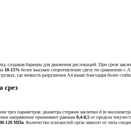
у, создавая барьеры для движения дислокаций. При срезе закле
на
10-15%
более высокое сопротивление срезу по сравнению с 
рузках, где вязкость разрушения А4 выше благодаря более стаби
а срез
ния трех параметров: диаметра стержня заклепки d (в миллиметра
скаемое напряжение принимают равным
0,4-0,5
от предела текучес
00-120 МПа
. Количество плоскостей среза зависит от типа соед